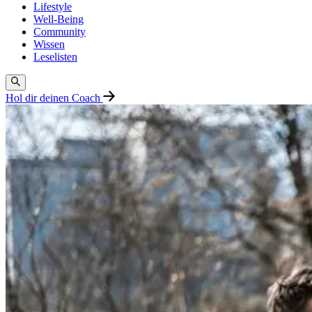
Lifestyle
Well-Being
Community
Wissen
Leselisten
Hol dir deinen Coach