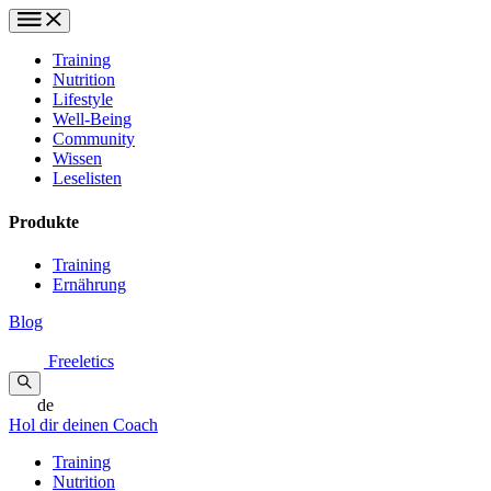
Training
Nutrition
Lifestyle
Well-Being
Community
Wissen
Leselisten
Produkte
Training
Ernährung
Blog
Freeletics
de
Hol dir deinen Coach
Training
Nutrition