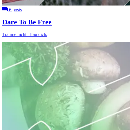
6 posts
Dare To Be Free
Träume nicht. Trau dich.