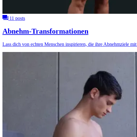
11 posts
Abnehm-Transformationen
Lass dich von echten Menschen inspirieren, die ihre Abnehmziele mit H