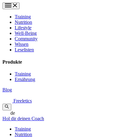
Training
Nutrition
Lifestyle
Well-Being
Community
Wissen
Leselisten
Produkte
Training
Ernährung
Blog
Freeletics
de
Hol dir deinen Coach
Training
Nutrition