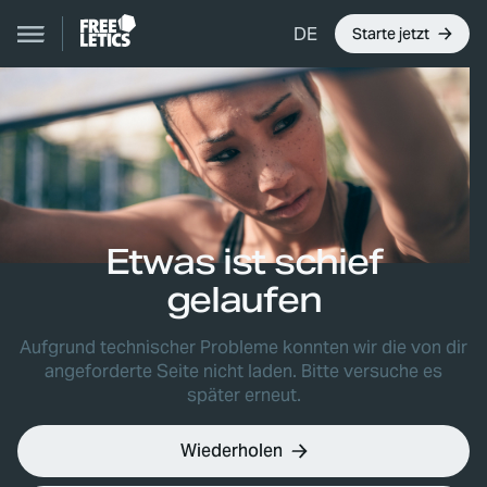
DE
Starte jetzt
Etwas ist schief
gelaufen
Aufgrund technischer Probleme konnten wir die von dir
angeforderte Seite nicht laden. Bitte versuche es
später erneut.
Wiederholen