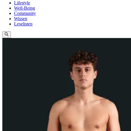
Lifestyle
Well-Being
Community
Wissen
Leselisten