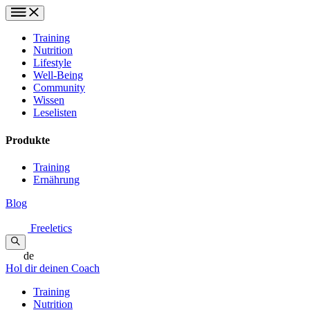
Training
Nutrition
Lifestyle
Well-Being
Community
Wissen
Leselisten
Produkte
Training
Ernährung
Blog
Freeletics
de
Hol dir deinen Coach
Training
Nutrition