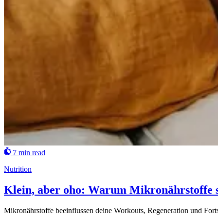
7 min read
Nutrition
Klein, aber oho: Warum Mikronährstoffe s
Mikronährstoffe beeinflussen deine Workouts, Regeneration und Fortsc