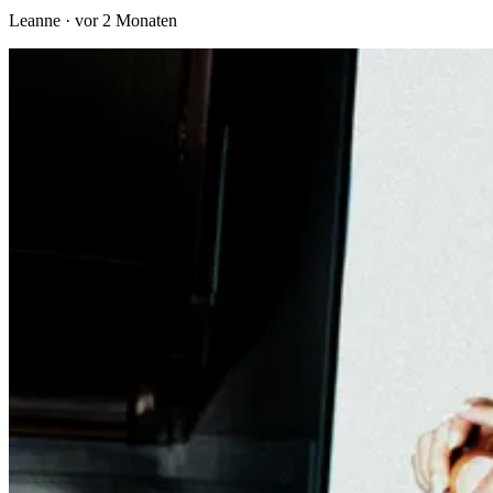
Leanne
·
vor 2 Monaten