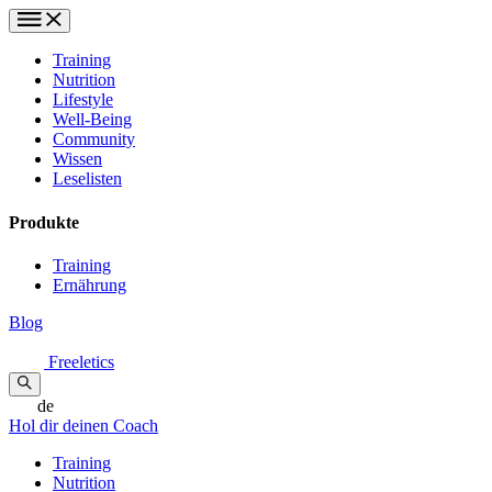
Training
Nutrition
Lifestyle
Well-Being
Community
Wissen
Leselisten
Produkte
Training
Ernährung
Blog
Freeletics
de
Hol dir deinen Coach
Training
Nutrition