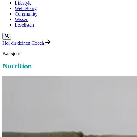
Lifestyle
Well-Being
Community
Wissen
Leselisten
Hol dir deinen Coach
Kategorie
Nutrition