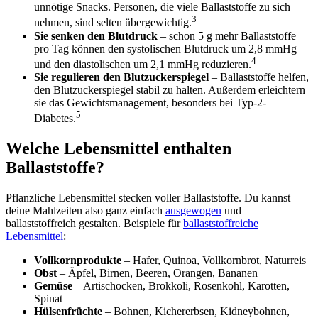
unnötige Snacks. Personen, die viele Ballaststoffe zu sich
3
nehmen, sind selten übergewichtig.
Sie senken den Blutdruck
– schon 5 g mehr Ballaststoffe
pro Tag können den systolischen Blutdruck um 2,8 mmHg
4
und den diastolischen um 2,1 mmHg reduzieren.
Sie regulieren den Blutzuckerspiegel
– Ballaststoffe helfen,
den Blutzuckerspiegel stabil zu halten. Außerdem erleichtern
sie das Gewichtsmanagement, besonders bei Typ-2-
5
Diabetes.
Welche Lebensmittel enthalten
Ballaststoffe?
Pflanzliche Lebensmittel stecken voller Ballaststoffe. Du kannst
deine Mahlzeiten also ganz einfach
ausgewogen
und
ballaststoffreich gestalten. Beispiele für
ballaststoffreiche
Lebensmittel
:
Vollkornprodukte
– Hafer, Quinoa, Vollkornbrot, Naturreis
Obst
– Äpfel, Birnen, Beeren, Orangen, Bananen
Gemüse
– Artischocken, Brokkoli, Rosenkohl, Karotten,
Spinat
Hülsenfrüchte
– Bohnen, Kichererbsen, Kidneybohnen,