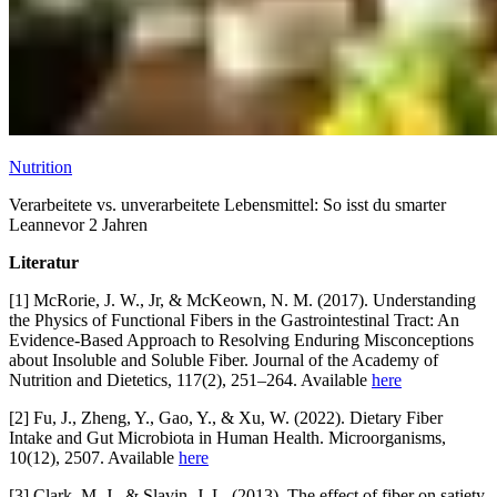
Nutrition
Verarbeitete vs. unverarbeitete Lebensmittel: So isst du smarter
Leanne
vor 2 Jahren
Literatur
[1] McRorie, J. W., Jr, & McKeown, N. M. (2017). Understanding
the Physics of Functional Fibers in the Gastrointestinal Tract: An
Evidence-Based Approach to Resolving Enduring Misconceptions
about Insoluble and Soluble Fiber. Journal of the Academy of
Nutrition and Dietetics, 117(2), 251–264. Available
here
[2] Fu, J., Zheng, Y., Gao, Y., & Xu, W. (2022). Dietary Fiber
Intake and Gut Microbiota in Human Health. Microorganisms,
10(12), 2507. Available
here
[3] Clark, M. J., & Slavin, J. L. (2013). The effect of fiber on satiety