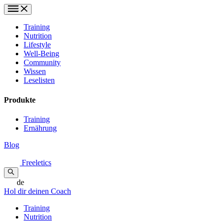
Training
Nutrition
Lifestyle
Well-Being
Community
Wissen
Leselisten
Produkte
Training
Ernährung
Blog
Freeletics
de
Hol dir deinen Coach
Training
Nutrition