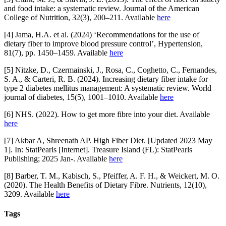
and food intake: a systematic review. Journal of the American
College of Nutrition, 32(3), 200–211. Available
here
[4] Jama, H.A. et al. (2024) ‘Recommendations for the use of
dietary fiber to improve blood pressure control’, Hypertension,
81(7), pp. 1450–1459. Available
here
[5] Nitzke, D., Czermainski, J., Rosa, C., Coghetto, C., Fernandes,
S. A., & Carteri, R. B. (2024). Increasing dietary fiber intake for
type 2 diabetes mellitus management: A systematic review. World
journal of diabetes, 15(5), 1001–1010. Available
here
[6] NHS. (2022). How to get more fibre into your diet. Available
here
[7] Akbar A, Shreenath AP. High Fiber Diet. [Updated 2023 May
1]. In: StatPearls [Internet]. Treasure Island (FL): StatPearls
Publishing; 2025 Jan-. Available
here
[8] Barber, T. M., Kabisch, S., Pfeiffer, A. F. H., & Weickert, M. O.
(2020). The Health Benefits of Dietary Fibre. Nutrients, 12(10),
3209. Available
here
Tags