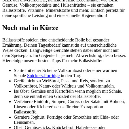
Gemüse, Vollkornprodukte und Hülsenfrüchte – sie enthalten
Ballaststoffe, Vitamine, Mineralstoffe und mehr. Einfach perfekt für
deine sportliche Leistung und eine schnelle Regeneration!
Noch mal in Kürze
Ballaststoffe spielen eine entscheidende Rolle bei gesunder
Ernährung. Deinen Tagesbedarf kannst du auf unterschiedliche
Weise decken. Langweilige Gerichte stehen dabei aber nicht auf
dem Speiseplan. Im Gegenteil – je mehr Abwechslung, desto besser.
Hier einige unserer besten Tipps für mehr Ballaststoffe:
Starte mit einer Scheibe Vollkorntoast oder einer warmen
Schale
Snickers-Porridge
in den Tag.
Greife nicht zu Weißbrot, Pasta und Reis, sondern zu
Vollkornbrot, Natur- oder Wildreis und Vollkornnudeln.
Iss Obst, Gemüse und Kartoffeln wenn möglich mit Schale,
denn sie enthält einen Großteil der Ballaststoffe.
Verfeinere Eintöpfe, Suppen, Currys oder Salate mit Bohnen,
Linsen oder Kichererbsen – für eine Extraportion
Ballaststoffe.
Garniere Joghurt, Porridge oder Smoothies mit Chia- oder
Leinsamen.
Obst, Gemüsesticks, Knäckebrot, Haferkekse oder