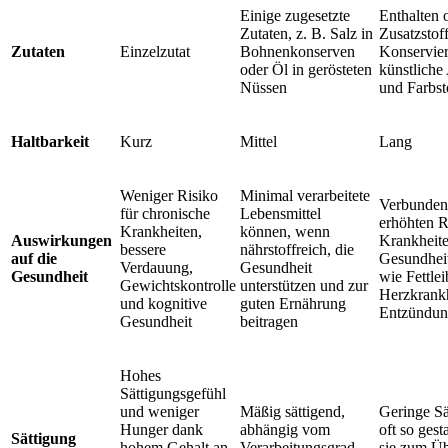
Einige zugesetzte
Enthalten o
Zutaten, z. B. Salz in
Zusatzstoff
Zutaten
Einzelzutat
Bohnenkonserven
Konservier
oder Öl in gerösteten
künstlich
Nüssen
und Farbst
Haltbarkeit
Kurz
Mittel
Lang
Weniger Risiko
Minimal verarbeitete
Verbunden
für chronische
Lebensmittel
erhöhten R
Krankheiten,
können, wenn
Auswirkungen
Krankheit
bessere
nährstoffreich, die
auf die
Gesundhei
Verdauung,
Gesundheit
Gesundheit
wie Fettlei
Gewichtskontrolle
unterstützen und zur
Herzkrank
und kognitive
guten Ernährung
Entzündun
Gesundheit
beitragen
Hohes
Sättigungsgefühl
und weniger
Mäßig sättigend,
Geringe Sä
Hunger dank
abhängig vom
oft so gesta
Sättigung
hohem Gehalt an
Verarbeitungsgrad
sie zum Ü