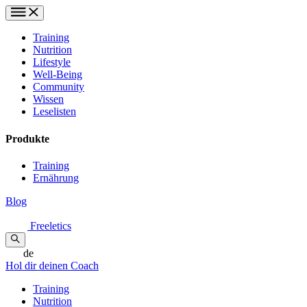
Training
Nutrition
Lifestyle
Well-Being
Community
Wissen
Leselisten
Produkte
Training
Ernährung
Blog
Freeletics
de
Hol dir deinen Coach
Training
Nutrition