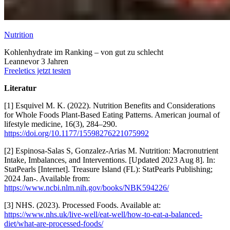
Nutrition
Kohlenhydrate im Ranking – von gut zu schlecht
Leanne
vor 3 Jahren
Freeletics jetzt testen
Literatur
[1] Esquivel M. K. (2022). Nutrition Benefits and Considerations
for Whole Foods Plant-Based Eating Patterns. American journal of
lifestyle medicine, 16(3), 284–290.
https://doi.org/10.1177/15598276221075992
[2] Espinosa-Salas S, Gonzalez-Arias M. Nutrition: Macronutrient
Intake, Imbalances, and Interventions. [Updated 2023 Aug 8]. In:
StatPearls [Internet]. Treasure Island (FL): StatPearls Publishing;
2024 Jan-. Available from:
https://www.ncbi.nlm.nih.gov/books/NBK594226/
[3] NHS. (2023). Processed Foods. Available at:
https://www.nhs.uk/live-well/eat-well/how-to-eat-a-balanced-
diet/what-are-processed-foods/