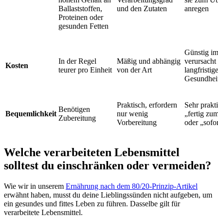
Ballaststoffen,
und den Zutaten
anregen
Proteinen oder
gesunden Fetten
Günstig im
In der Regel
Mäßig und abhängig
verursacht
Kosten
teurer pro Einheit
von der Art
langfristig
Gesundhei
Praktisch, erfordern
Sehr prakti
Benötigen
Bequemlichkeit
nur wenig
„fertig zu
Zubereitung
Vorbereitung
oder „sofor
Welche verarbeiteten Lebensmittel
solltest du einschränken oder vermeiden?
Wie wir in unserem
Ernährung nach dem 80/20-Prinzip-Artikel
erwähnt haben, musst du deine Lieblingssünden nicht aufgeben, um
ein gesundes und fittes Leben zu führen. Dasselbe gilt für
verarbeitete Lebensmittel.