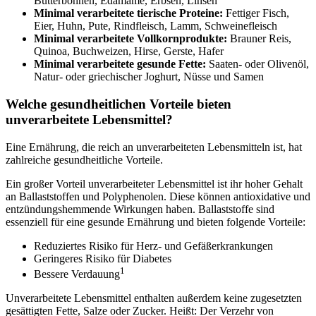
Butterbohnen, Edamame, Erbsen, Linsen
Minimal verarbeitete tierische Proteine:
Fettiger Fisch,
Eier, Huhn, Pute, Rindfleisch, Lamm, Schweinefleisch
Minimal verarbeitete Vollkornprodukte:
Brauner Reis,
Quinoa, Buchweizen, Hirse, Gerste, Hafer
Minimal verarbeitete gesunde Fette:
Saaten- oder Olivenöl,
Natur- oder griechischer Joghurt, Nüsse und Samen
Welche gesundheitlichen Vorteile bieten
unverarbeitete Lebensmittel?
Eine Ernährung, die reich an unverarbeiteten Lebensmitteln ist, hat
zahlreiche gesundheitliche Vorteile.
Ein großer Vorteil unverarbeiteter Lebensmittel ist ihr hoher Gehalt
an Ballaststoffen und Polyphenolen. Diese können antioxidative und
entzündungshemmende Wirkungen haben. Ballaststoffe sind
essenziell für eine gesunde Ernährung und bieten folgende Vorteile:
Reduziertes Risiko für Herz- und Gefäßerkrankungen
Geringeres Risiko für Diabetes
1
Bessere Verdauung
Unverarbeitete Lebensmittel enthalten außerdem keine zugesetzten
gesättigten Fette, Salze oder Zucker. Heißt: Der Verzehr von