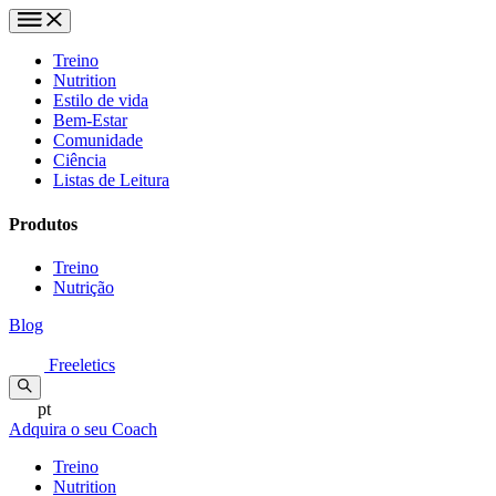
Treino
Nutrition
Estilo de vida
Bem-Estar
Comunidade
Ciência
Listas de Leitura
Produtos
Treino
Nutrição
Blog
Freeletics
pt
Adquira o seu Coach
Treino
Nutrition