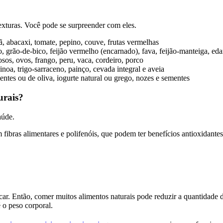
exturas. Você pode se surpreender com eles.
ã, abacaxi, tomate, pepino, couve, frutas vermelhas
o, grão-de-bico, feijão vermelho (encarnado), fava, feijão-manteiga, eda
sos, ovos, frango, peru, vaca, cordeiro, porco
uinoa, trigo-sarraceno, painço, cevada integral e aveia
entes ou de oliva, iogurte natural ou grego, nozes e sementes
urais?
aúde.
fibras alimentares e polifenóis, que podem ter benefícios antioxidantes 
ar. Então, comer muitos alimentos naturais pode reduzir a quantidade de
é o peso corporal.