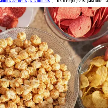
taminas essenciais
e
sais minerais
que o seu corpo precisa para funciona