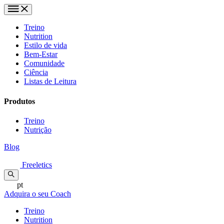
Treino
Nutrition
Estilo de vida
Bem-Estar
Comunidade
Ciência
Listas de Leitura
Produtos
Treino
Nutrição
Blog
Freeletics
pt
Adquira o seu Coach
Treino
Nutrition