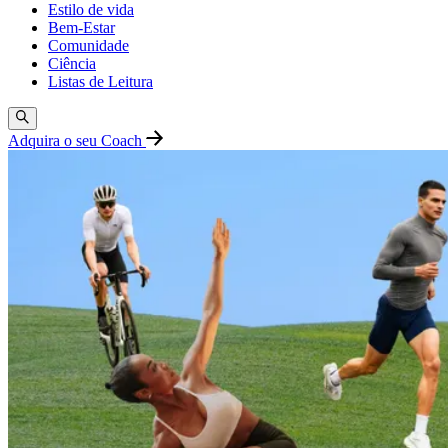
Estilo de vida
Bem-Estar
Comunidade
Ciência
Listas de Leitura
Adquira o seu Coach