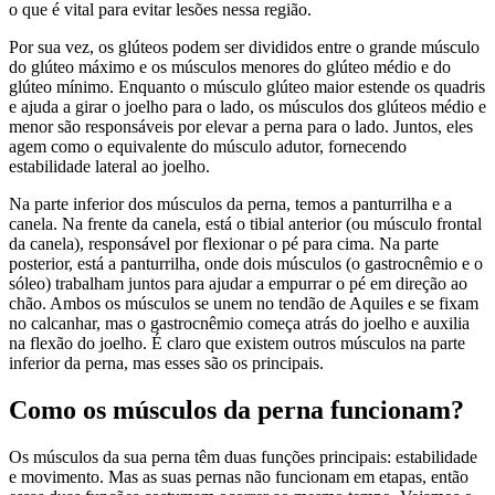
o que é vital para evitar lesões nessa região.
Por sua vez, os glúteos podem ser divididos entre o grande músculo
do glúteo máximo e os músculos menores do glúteo médio e do
glúteo mínimo. Enquanto o músculo glúteo maior estende os quadris
e ajuda a girar o joelho para o lado, os músculos dos glúteos médio e
menor são responsáveis por elevar a perna para o lado. Juntos, eles
agem como o equivalente do músculo adutor, fornecendo
estabilidade lateral ao joelho.
Na parte inferior dos músculos da perna, temos a panturrilha e a
canela. Na frente da canela, está o tibial anterior (ou músculo frontal
da canela), responsável por flexionar o pé para cima. Na parte
posterior, está a panturrilha, onde dois músculos (o gastrocnêmio e o
sóleo) trabalham juntos para ajudar a empurrar o pé em direção ao
chão. Ambos os músculos se unem no tendão de Aquiles e se fixam
no calcanhar, mas o gastrocnêmio começa atrás do joelho e auxilia
na flexão do joelho. É claro que existem outros músculos na parte
inferior da perna, mas esses são os principais.
Como os músculos da perna funcionam?
Os músculos da sua perna têm duas funções principais: estabilidade
e movimento. Mas as suas pernas não funcionam em etapas, então