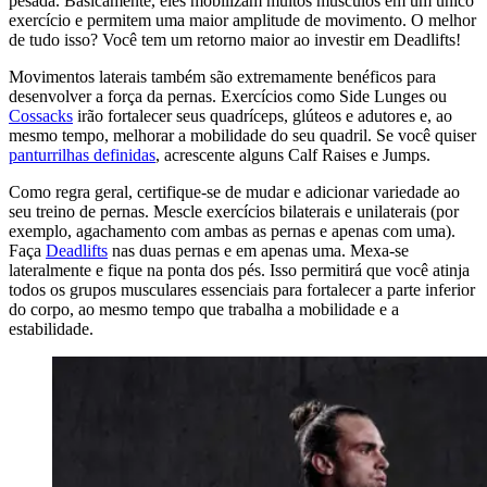
pesada. Basicamente, eles mobilizam muitos músculos em um único
exercício e permitem uma maior amplitude de movimento. O melhor
de tudo isso? Você tem um retorno maior ao investir em Deadlifts!
Movimentos laterais também são extremamente benéficos para
desenvolver a força da pernas. Exercícios como Side Lunges ou
Cossacks
irão fortalecer seus quadríceps, glúteos e adutores e, ao
mesmo tempo, melhorar a mobilidade do seu quadril. Se você quiser
panturrilhas definidas
, acrescente alguns Calf Raises e Jumps.
Como regra geral, certifique-se de mudar e adicionar variedade ao
seu treino de pernas. Mescle exercícios bilaterais e unilaterais (por
exemplo, agachamento com ambas as pernas e apenas com uma).
Faça
Deadlifts
nas duas pernas e em apenas uma. Mexa-se
lateralmente e fique na ponta dos pés. Isso permitirá que você atinja
todos os grupos musculares essenciais para fortalecer a parte inferior
do corpo, ao mesmo tempo que trabalha a mobilidade e a
estabilidade.