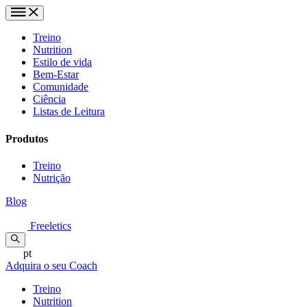
Treino
Nutrition
Estilo de vida
Bem-Estar
Comunidade
Ciência
Listas de Leitura
Produtos
Treino
Nutrição
Blog
Freeletics
pt
Adquira o seu Coach
Treino
Nutrition