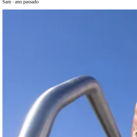
Sam
·
ano passado