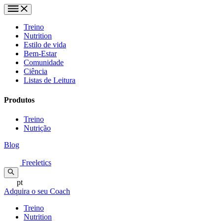
Treino
Nutrition
Estilo de vida
Bem-Estar
Comunidade
Ciência
Listas de Leitura
Produtos
Treino
Nutrição
Blog
Freeletics
pt
Adquira o seu Coach
Treino
Nutrition