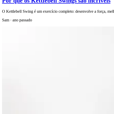
Por que os Kettlebell Swings são incríveis
O Kettlebell Swing é um exercício completo: desenvolve a força, melho
Sam
·
ano passado