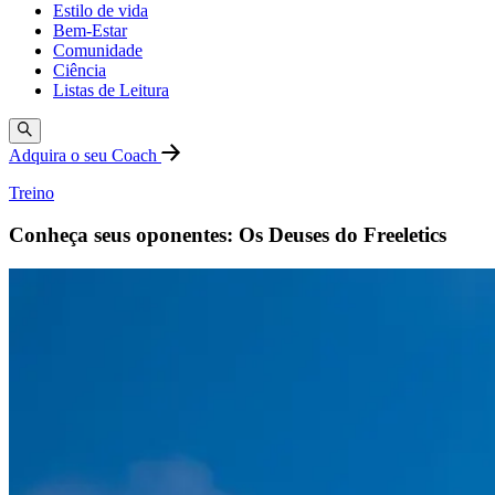
Estilo de vida
Bem-Estar
Comunidade
Ciência
Listas de Leitura
Adquira o seu Coach
Treino
Conheça seus oponentes: Os Deuses do Freeletics