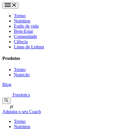
Treino
Nutrition
Estilo de vida
Bem-Estar
Comunidade
Ciência
Listas de Leitura
Produtos
Treino
Nutrição
Blog
Freeletics
pt
Adquira o seu Coach
Treino
Nutrition