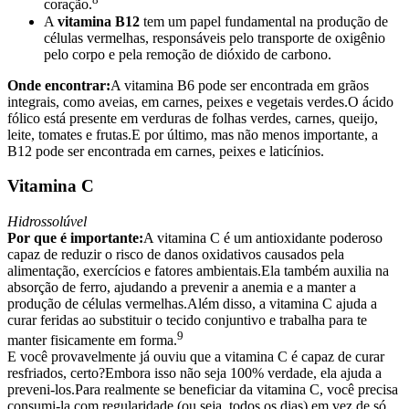
coração.
A
vitamina B12
tem um papel fundamental na produção de
células vermelhas, responsáveis pelo transporte de oxigênio
pelo corpo e pela remoção de dióxido de carbono.
Onde encontrar:
A vitamina B6 pode ser encontrada em grãos
integrais, como aveias, em carnes, peixes e vegetais verdes.O ácido
fólico está presente em verduras de folhas verdes, carnes, queijo,
leite, tomates e frutas.E por último, mas não menos importante, a
B12 pode ser encontrada em carnes, peixes e laticínios.
Vitamina C
Hidrossolúvel
Por que é importante:
A vitamina C é um antioxidante poderoso
capaz de reduzir o risco de danos oxidativos causados pela
alimentação, exercícios e fatores ambientais.Ela também auxilia na
absorção de ferro, ajudando a prevenir a anemia e a manter a
produção de células vermelhas.Além disso, a vitamina C ajuda a
curar feridas ao substituir o tecido conjuntivo e trabalha para te
9
manter fisicamente em forma.
E você provavelmente já ouviu que a vitamina C é capaz de curar
resfriados, certo?Embora isso não seja 100% verdade, ela ajuda a
preveni-los.Para realmente se beneficiar da vitamina C, você precisa
consumi-la com regularidade (ou seja, todos os dias) em vez de só