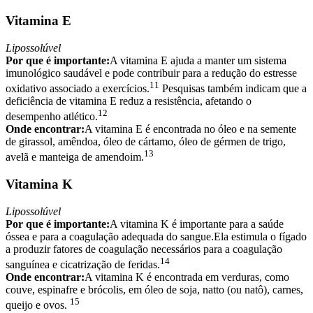
Vitamina E
Lipossolúvel
Por que é importante:
A vitamina E ajuda a manter um sistema
imunológico saudável e pode contribuir para a redução do estresse
11
oxidativo associado a exercícios.
Pesquisas também indicam que a
deficiência de vitamina E reduz a resistência, afetando o
12
desempenho atlético.
Onde encontrar:
A vitamina E é encontrada no óleo e na semente
de girassol, amêndoa, óleo de cártamo, óleo de gérmen de trigo,
13
avelã e manteiga de amendoim.
Vitamina K
Lipossolúvel
Por que é importante:
A vitamina K é importante para a saúde
óssea e para a coagulação adequada do sangue.Ela estimula o fígado
a produzir fatores de coagulação necessários para a coagulação
14
sanguínea e cicatrização de feridas.
Onde encontrar:
A vitamina K é encontrada em verduras, como
couve, espinafre e brócolis, em óleo de soja, natto (ou natô), carnes,
15
queijo e ovos.