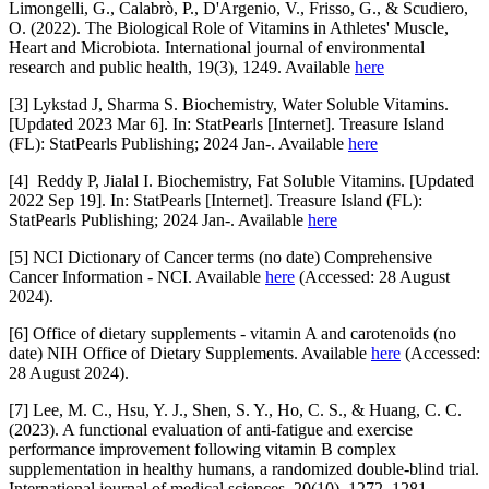
Limongelli, G., Calabrò, P., D'Argenio, V., Frisso, G., & Scudiero,
O. (2022). The Biological Role of Vitamins in Athletes' Muscle,
Heart and Microbiota. International journal of environmental
research and public health, 19(3), 1249. Available
here
[3] Lykstad J, Sharma S. Biochemistry, Water Soluble Vitamins.
[Updated 2023 Mar 6]. In: StatPearls [Internet]. Treasure Island
(FL): StatPearls Publishing; 2024 Jan-. Available
here
[4] Reddy P, Jialal I. Biochemistry, Fat Soluble Vitamins. [Updated
2022 Sep 19]. In: StatPearls [Internet]. Treasure Island (FL):
StatPearls Publishing; 2024 Jan-. Available
here
[5] NCI Dictionary of Cancer terms (no date) Comprehensive
Cancer Information - NCI. Available
here
(Accessed: 28 August
2024).
[6] Office of dietary supplements - vitamin A and carotenoids (no
date) NIH Office of Dietary Supplements. Available
here
(Accessed:
28 August 2024).
[7] Lee, M. C., Hsu, Y. J., Shen, S. Y., Ho, C. S., & Huang, C. C.
(2023). A functional evaluation of anti-fatigue and exercise
performance improvement following vitamin B complex
supplementation in healthy humans, a randomized double-blind trial.
International journal of medical sciences, 20(10), 1272–1281.