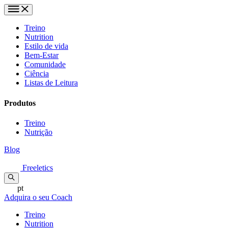
Treino
Nutrition
Estilo de vida
Bem-Estar
Comunidade
Ciência
Listas de Leitura
Produtos
Treino
Nutrição
Blog
Freeletics
pt
Adquira o seu Coach
Treino
Nutrition