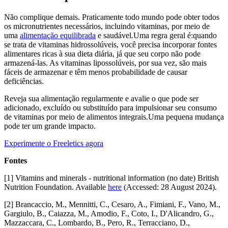
Não complique demais. Praticamente todo mundo pode obter todos
os micronutrientes necessários, incluindo vitaminas, por meio de
uma
alimentação equilibrada
e saudável.Uma regra geral é:quando
se trata de vitaminas hidrossolúveis, você precisa incorporar fontes
alimentares ricas à sua dieta diária, já que seu corpo não pode
armazená-las. As vitaminas lipossolúveis, por sua vez, são mais
fáceis de armazenar e têm menos probabilidade de causar
deficiências.
Reveja sua alimentação regularmente e avalie o que pode ser
adicionado, excluído ou substituído para impulsionar seu consumo
de vitaminas por meio de alimentos integrais.Uma pequena mudança
pode ter um grande impacto.
Experimente o Freeletics agora
Fontes
[1] Vitamins and minerals - nutritional information (no date) British
Nutrition Foundation. Available
here
(Accessed: 28 August 2024).
[2] Brancaccio, M., Mennitti, C., Cesaro, A., Fimiani, F., Vano, M.,
Gargiulo, B., Caiazza, M., Amodio, F., Coto, I., D'Alicandro, G.,
Mazzaccara, C., Lombardo, B., Pero, R., Terracciano, D.,