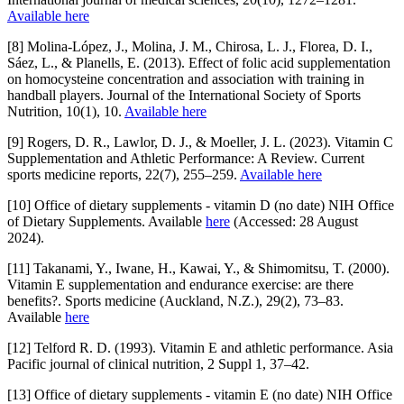
Available here
[8] Molina-López, J., Molina, J. M., Chirosa, L. J., Florea, D. I.,
Sáez, L., & Planells, E. (2013). Effect of folic acid supplementation
on homocysteine concentration and association with training in
handball players. Journal of the International Society of Sports
Nutrition, 10(1), 10.
Available here
[9] Rogers, D. R., Lawlor, D. J., & Moeller, J. L. (2023). Vitamin C
Supplementation and Athletic Performance: A Review. Current
sports medicine reports, 22(7), 255–259.
Available here
[10] Office of dietary supplements - vitamin D (no date) NIH Office
of Dietary Supplements. Available
here
(Accessed: 28 August
2024).
[11] Takanami, Y., Iwane, H., Kawai, Y., & Shimomitsu, T. (2000).
Vitamin E supplementation and endurance exercise: are there
benefits?. Sports medicine (Auckland, N.Z.), 29(2), 73–83.
Available
here
[12] Telford R. D. (1993). Vitamin E and athletic performance. Asia
Pacific journal of clinical nutrition, 2 Suppl 1, 37–42.
[13] Office of dietary supplements - vitamin E (no date) NIH Office