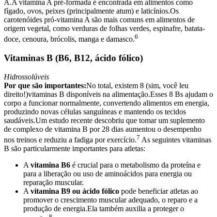
A.A vitamina A pré-formada é encontrada em alimentos como
fígado, ovos, peixes (principalmente atum) e laticínios.Os
carotenóides pró-vitamina A são mais comuns em alimentos de
origem vegetal, como verduras de folhas verdes, espinafre, batata-
6
doce, cenoura, brócolis, manga e damasco.
Vitaminas B (B6, B12, ácido fólico)
Hidrossolúveis
Por que são importantes:
No total, existem 8 (sim, você leu
direito!)vitaminas B disponíveis na alimentação.Esses 8 Bs ajudam o
corpo a funcionar normalmente, convertendo alimentos em energia,
produzindo novas células sanguíneas e mantendo os tecidos
saudáveis.Um estudo recente descobriu que tomar um suplemento
de complexo de vitamina B por 28 dias aumentou o desempenho
7
nos treinos e reduziu a fadiga por exercício.
As seguintes vitaminas
B são particularmente importantes para atletas:
A
vitamina B6
é crucial para o metabolismo da proteína e
para a liberação ou uso de aminoácidos para energia ou
reparação muscular.
A
vitamina B9 ou ácido fólico
pode beneficiar atletas ao
promover o crescimento muscular adequado, o reparo e a
produção de energia.Ela também auxilia a proteger o
8