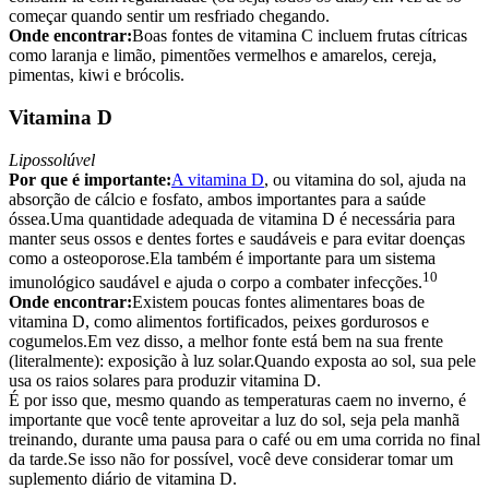
começar quando sentir um resfriado chegando.
Onde encontrar:
Boas fontes de vitamina C incluem frutas cítricas
como laranja e limão, pimentões vermelhos e amarelos, cereja,
pimentas, kiwi e brócolis.
Vitamina D
Lipossolúvel
Por que é importante:
A vitamina D
, ou vitamina do sol, ajuda na
absorção de cálcio e fosfato, ambos importantes para a saúde
óssea.Uma quantidade adequada de vitamina D é necessária para
manter seus ossos e dentes fortes e saudáveis e para evitar doenças
como a osteoporose.Ela também é importante para um sistema
10
imunológico saudável e ajuda o corpo a combater infecções.
Onde encontrar:
Existem poucas fontes alimentares boas de
vitamina D, como alimentos fortificados, peixes gordurosos e
cogumelos.Em vez disso, a melhor fonte está bem na sua frente
(literalmente): exposição à luz solar.Quando exposta ao sol, sua pele
usa os raios solares para produzir vitamina D.
É por isso que, mesmo quando as temperaturas caem no inverno, é
importante que você tente aproveitar a luz do sol, seja pela manhã
treinando, durante uma pausa para o café ou em uma corrida no final
da tarde.Se isso não for possível, você deve considerar tomar um
suplemento diário de vitamina D.