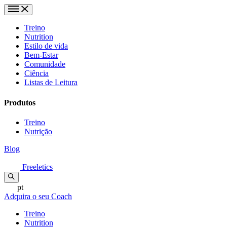
Treino
Nutrition
Estilo de vida
Bem-Estar
Comunidade
Ciência
Listas de Leitura
Produtos
Treino
Nutrição
Blog
Freeletics
pt
Adquira o seu Coach
Treino
Nutrition