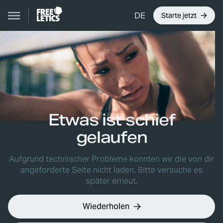
DE
Starte jetzt
Etwas ist schief
gelaufen
Aufgrund technischer Probleme konnten wir die von dir
angeforderte Seite nicht laden. Bitte versuche es
später erneut.
Wiederholen