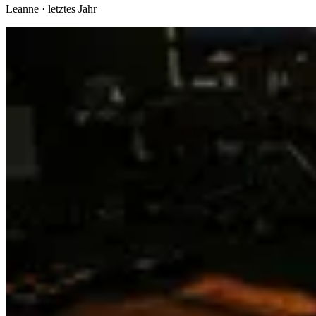
Leanne
·
letztes Jahr