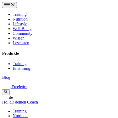
Training
Nutrition
Lifestyle
Well-Being
Community
Wissen
Leselisten
Produkte
Training
Ernährung
Blog
Freeletics
de
Hol dir deinen Coach
Training
Nutrition