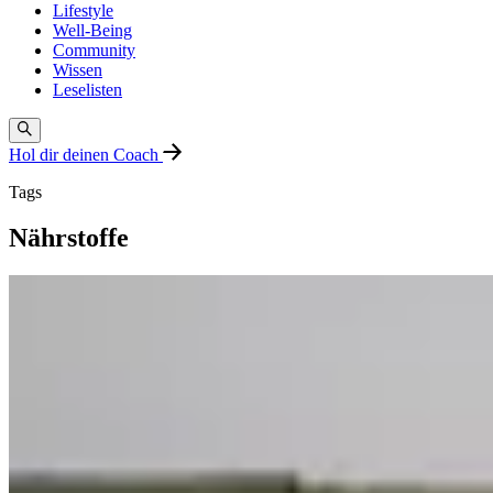
Lifestyle
Well-Being
Community
Wissen
Leselisten
Hol dir deinen Coach
Tags
Nährstoffe