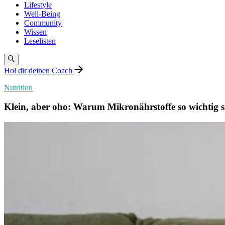
Lifestyle
Well-Being
Community
Wissen
Leselisten
Hol dir deinen Coach
Nutrition
Klein, aber oho: Warum Mikronährstoffe so wichtig 