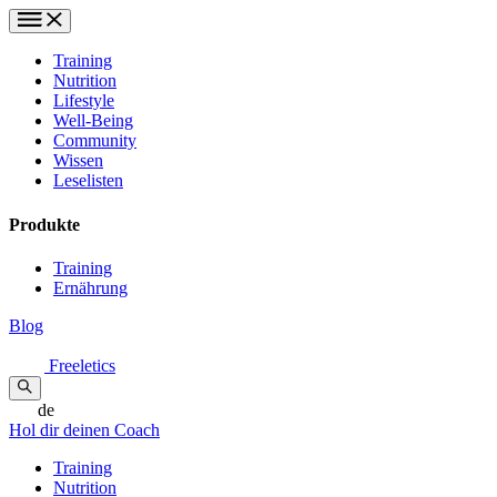
Training
Nutrition
Lifestyle
Well-Being
Community
Wissen
Leselisten
Produkte
Training
Ernährung
Blog
Freeletics
de
Hol dir deinen Coach
Training
Nutrition