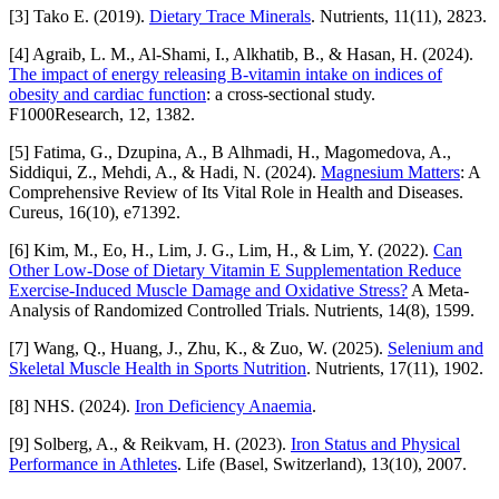
[3] Tako E. (2019).
Dietary Trace Minerals
. Nutrients, 11(11), 2823.
[4] Agraib, L. M., Al-Shami, I., Alkhatib, B., & Hasan, H. (2024).
The impact of energy releasing B-vitamin intake on indices of
obesity and cardiac function
: a cross-sectional study.
F1000Research, 12, 1382.
[5] Fatima, G., Dzupina, A., B Alhmadi, H., Magomedova, A.,
Siddiqui, Z., Mehdi, A., & Hadi, N. (2024).
Magnesium Matters
: A
Comprehensive Review of Its Vital Role in Health and Diseases.
Cureus, 16(10), e71392.
[6] Kim, M., Eo, H., Lim, J. G., Lim, H., & Lim, Y. (2022).
Can
Other Low-Dose of Dietary Vitamin E Supplementation Reduce
Exercise-Induced Muscle Damage and Oxidative Stress?
A Meta-
Analysis of Randomized Controlled Trials. Nutrients, 14(8), 1599.
[7] Wang, Q., Huang, J., Zhu, K., & Zuo, W. (2025).
Selenium and
Skeletal Muscle Health in Sports Nutrition
. Nutrients, 17(11), 1902.
[8] NHS. (2024).
Iron Deficiency Anaemia
.
[9] Solberg, A., & Reikvam, H. (2023).
Iron Status and Physical
Performance in Athletes
. Life (Basel, Switzerland), 13(10), 2007.