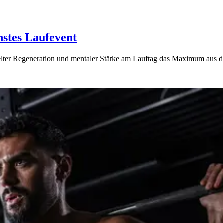
hstes Laufevent
ielter Regeneration und mentaler Stärke am Lauftag das Maximum aus di