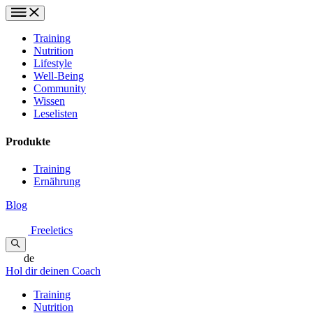
Training
Nutrition
Lifestyle
Well-Being
Community
Wissen
Leselisten
Produkte
Training
Ernährung
Blog
Freeletics
de
Hol dir deinen Coach
Training
Nutrition