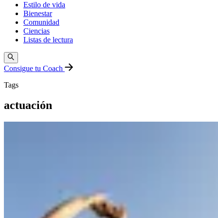
Estilo de vida
Bienestar
Comunidad
Ciencias
Listas de lectura
Consigue tu Coach
Tags
actuación