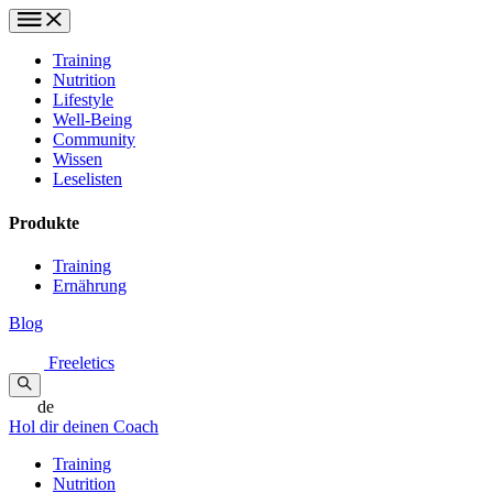
Training
Nutrition
Lifestyle
Well-Being
Community
Wissen
Leselisten
Produkte
Training
Ernährung
Blog
Freeletics
de
Hol dir deinen Coach
Training
Nutrition