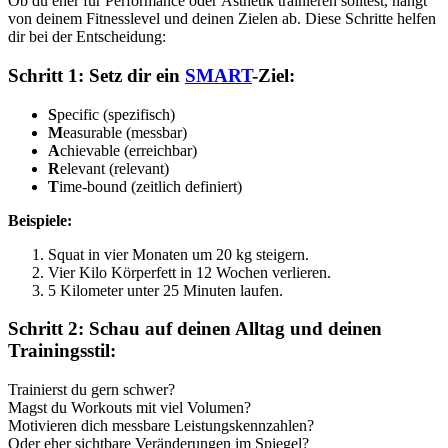
Ob du eher für Performance oder Ästhetik trainieren solltest, hängt
von deinem Fitnesslevel und deinen Zielen ab. Diese Schritte helfen
dir bei der Entscheidung:
Schritt 1: Setz dir ein
SMART
-Ziel:
S
pecific (spezifisch)
M
easurable (messbar)
A
chievable (erreichbar)
R
elevant (relevant)
T
ime-bound (zeitlich definiert)
Beispiele:
Squat in vier Monaten um 20 kg steigern.
Vier Kilo Körperfett in 12 Wochen verlieren.
5 Kilometer unter 25 Minuten laufen.
Schritt 2: Schau auf deinen Alltag und deinen
Trainingsstil:
Trainierst du gern schwer?
Magst du Workouts mit viel Volumen?
Motivieren dich messbare Leistungskennzahlen?
Oder eher sichtbare Veränderungen im Spiegel?