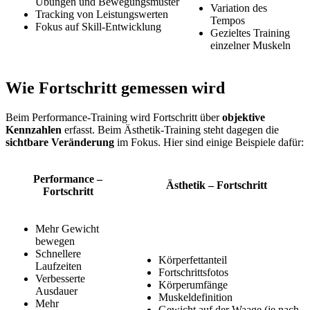
Übungen und Bewegungsmuster
Variation des
Tracking von Leistungswerten
Tempos
Fokus auf Skill-Entwicklung
Gezieltes Training
einzelner Muskeln
Wie Fortschritt gemessen wird
Beim Performance-Training wird Fortschritt über
objektive
Kennzahlen
erfasst. Beim Ästhetik-Training steht dagegen die
sichtbare Veränderung
im Fokus. Hier sind einige Beispiele dafür:
Performance –
Ästhetik – Fortschritt
Fortschritt
Mehr Gewicht
bewegen
Schnellere
Körperfettanteil
Laufzeiten
Fortschrittsfotos
Verbesserte
Körperumfänge
Ausdauer
Muskeldefinition
Mehr
Gewicht auf der Waage (je nach