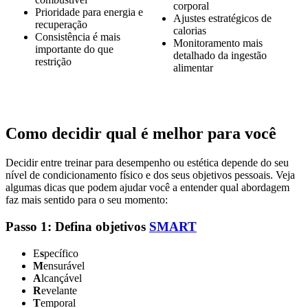
corporal
Prioridade para energia e
Ajustes estratégicos de
recuperação
calorias
Consistência é mais
Monitoramento mais
importante do que
detalhado da ingestão
restrição
alimentar
Como decidir qual é melhor para você
Decidir entre treinar para desempenho ou estética depende do seu
nível de condicionamento físico e dos seus objetivos pessoais. Veja
algumas dicas que podem ajudar você a entender qual abordagem
faz mais sentido para o seu momento:
Passo 1: Defina objetivos
SMART
E
s
pecífico
M
ensurável
A
lcançável
R
evelante
T
emporal