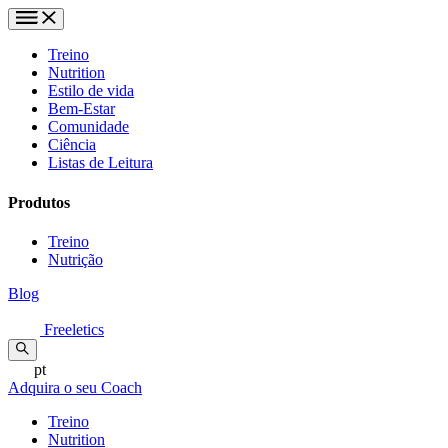
Treino
Nutrition
Estilo de vida
Bem-Estar
Comunidade
Ciência
Listas de Leitura
Produtos
Treino
Nutrição
Blog
Freeletics
pt
Adquira o seu Coach
Treino
Nutrition