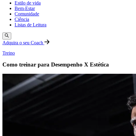
Estilo de vida
Bem-Estar
Comunidade
Ciência
Listas de Leitura
Adquira o seu Coach
Treino
Como treinar para Desempenho X Estética