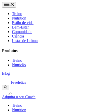
Treino
Nutrition
Estilo de vida
Bem-Estar
Comunidade
Ciência
Listas de Leitura
Produtos
Treino
Nutrição
Blog
Freeletics
pt
Adquira o seu Coach
Treino
Nutrition