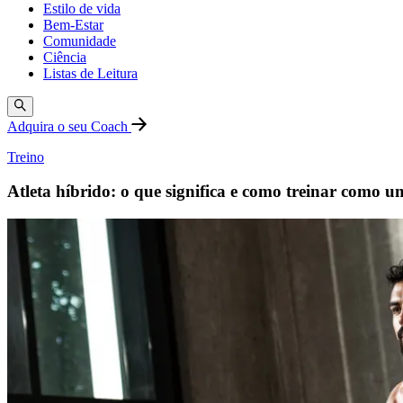
Estilo de vida
Bem-Estar
Comunidade
Ciência
Listas de Leitura
Adquira o seu Coach
Treino
Atleta híbrido: o que significa e como treinar como u