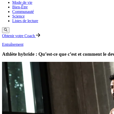
Mode de vie
Bien-Être
Communauté
Science
Listes de lecture
Obtenir votre Coach
Entraînement
Athlète hybride : Qu’est-ce que c’est et comment le de