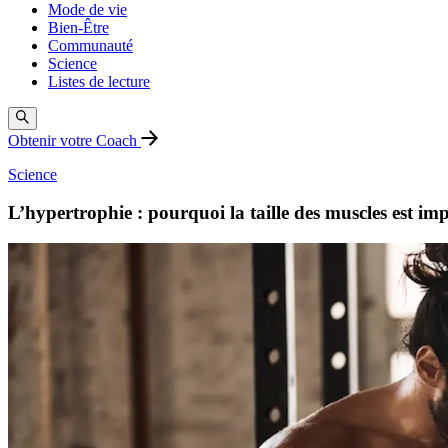
Mode de vie
Bien-Être
Communauté
Science
Listes de lecture
Obtenir votre Coach
Science
L’hypertrophie : pourquoi la taille des muscles est im