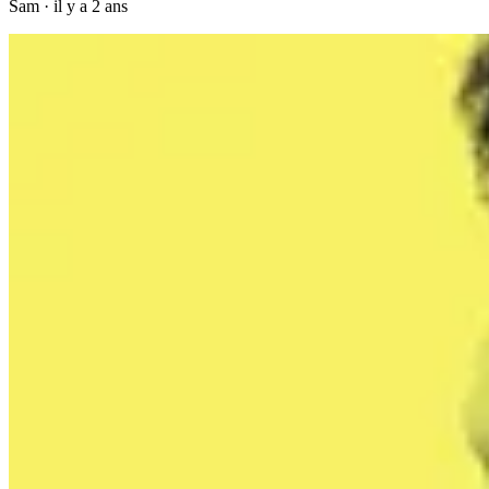
Sam
·
il y a 2 ans