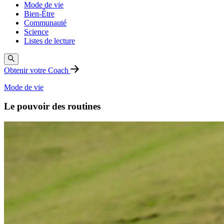
Mode de vie
Bien-Être
Communauté
Science
Listes de lecture
Obtenir votre Coach
Mode de vie
Le pouvoir des routines