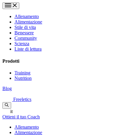
Allenamento
Alimentazione
Stile di vita
Benessere
Community
Scienza
Liste di lettura
Prodotti
Training
Nutrition
Blog
Freeletics
it
Ottieni il tuo Coach
Allenamento
Alimentazione