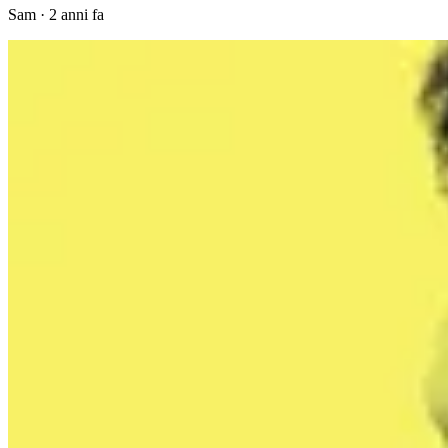
Sam
·
2 anni fa