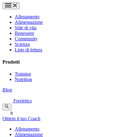
Allenamento
Alimentazione
Stile di vita
Benessere
Community
Scienza
Liste di lettura
Prodotti
Training
Nutrition
Blog
Freeletics
it
Ottieni il tuo Coach
Allenamento
Alimentazione