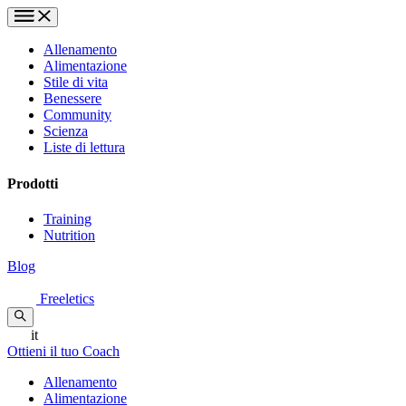
Allenamento
Alimentazione
Stile di vita
Benessere
Community
Scienza
Liste di lettura
Prodotti
Training
Nutrition
Blog
Freeletics
it
Ottieni il tuo Coach
Allenamento
Alimentazione