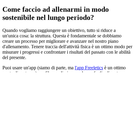
Come faccio ad allenarmi in modo
sostenibile nel lungo periodo?
Quando vogliamo raggiungere un obiettivo, tutto si riduce a
un'unica cosa: la struttura. Questa è fondamentale se dobbiamo
creare un processo per migliorare e avanzare nel nostro piano
d'allenamento. Tenere traccia dell'attività fisica è un ottimo modo per
misurare i progressi e confrontare i risultati del passato con le abilità
del presente.
Puoi usare un'app (siamo di parte, ma
l'app Freeletics
è un ottimo
punto di partenza), un file, un diario o anche un foglio di carta.
Annotare le cose ti aiuterà a monitorare i progressi e a individuare le
aree di miglioramento. Annota tutto, anche gli avanzamenti quasi
impercettibili. Ad esempio, se la settimana scorsa hai sollevato 20 kg
e oggi ne hai sollevati 20,25, segnatelo. È pur sempre un progresso!
Fare piccoli passi ponderati in avanti offre le basi per il
sovraccarico
progressivo
. È così che arrivano i risultati. Il sovraccarico
progressivo segnala al corpo l'esigenza di adattarsi allo sforzo che gli
viene richiesto e, spingendoti costantemente oltre i tuoi limiti, i tuoi
muscoli rispondono allo stimolo e diventano più forti.