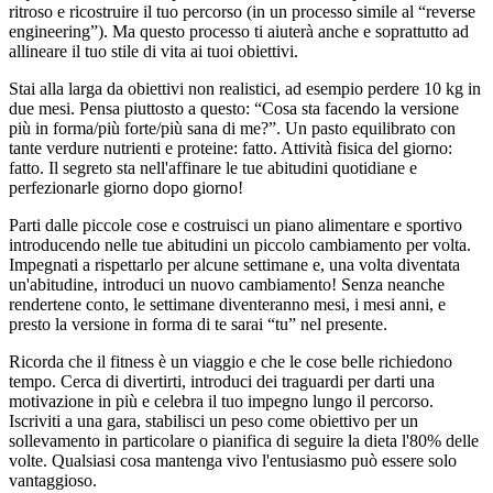
ritroso e ricostruire il tuo percorso (in un processo simile al “reverse
engineering”). Ma questo processo ti aiuterà anche e soprattutto ad
allineare il tuo stile di vita ai tuoi obiettivi.
Stai alla larga da obiettivi non realistici, ad esempio perdere 10 kg in
due mesi. Pensa piuttosto a questo: “Cosa sta facendo la versione
più in forma/più forte/più sana di me?”. Un pasto equilibrato con
tante verdure nutrienti e proteine: fatto. Attività fisica del giorno:
fatto. Il segreto sta nell'affinare le tue abitudini quotidiane e
perfezionarle giorno dopo giorno!
Parti dalle piccole cose e costruisci un piano alimentare e sportivo
introducendo nelle tue abitudini un piccolo cambiamento per volta.
Impegnati a rispettarlo per alcune settimane e, una volta diventata
un'abitudine, introduci un nuovo cambiamento! Senza neanche
rendertene conto, le settimane diventeranno mesi, i mesi anni, e
presto la versione in forma di te sarai “tu” nel presente.
Ricorda che il fitness è un viaggio e che le cose belle richiedono
tempo. Cerca di divertirti, introduci dei traguardi per darti una
motivazione in più e celebra il tuo impegno lungo il percorso.
Iscriviti a una gara, stabilisci un peso come obiettivo per un
sollevamento in particolare o pianifica di seguire la dieta l'80% delle
volte. Qualsiasi cosa mantenga vivo l'entusiasmo può essere solo
vantaggioso.