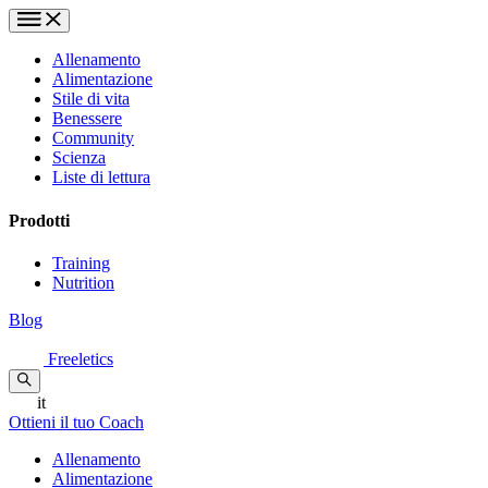
Allenamento
Alimentazione
Stile di vita
Benessere
Community
Scienza
Liste di lettura
Prodotti
Training
Nutrition
Blog
Freeletics
it
Ottieni il tuo Coach
Allenamento
Alimentazione