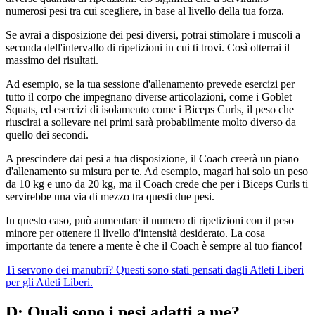
numerosi pesi tra cui scegliere, in base al livello della tua forza.
Se avrai a disposizione dei pesi diversi, potrai stimolare i muscoli a
seconda dell'intervallo di ripetizioni in cui ti trovi. Così otterrai il
massimo dei risultati.
Ad esempio, se la tua sessione d'allenamento prevede esercizi per
tutto il corpo che impegnano diverse articolazioni, come i Goblet
Squats, ed esercizi di isolamento come i Biceps Curls, il peso che
riuscirai a sollevare nei primi sarà probabilmente molto diverso da
quello dei secondi.
A prescindere dai pesi a tua disposizione, il Coach creerà un piano
d'allenamento su misura per te. Ad esempio, magari hai solo un peso
da 10 kg e uno da 20 kg, ma il Coach crede che per i Biceps Curls ti
servirebbe una via di mezzo tra questi due pesi.
In questo caso, può aumentare il numero di ripetizioni con il peso
minore per ottenere il livello d'intensità desiderato. La cosa
importante da tenere a mente è che il Coach è sempre al tuo fianco!
Ti servono dei manubri? Questi sono stati pensati dagli Atleti Liberi
per gli Atleti Liberi.
D: Quali sono i pesi adatti a me?