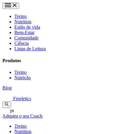
Treino
Nutrition
Estilo de vida
Bem-Estar
Comunidade
Ciência
Listas de Leitura
Produtos
Treino
Nutrição
Blog
Freeletics
pt
Adquira o seu Coach
Treino
Nutrition