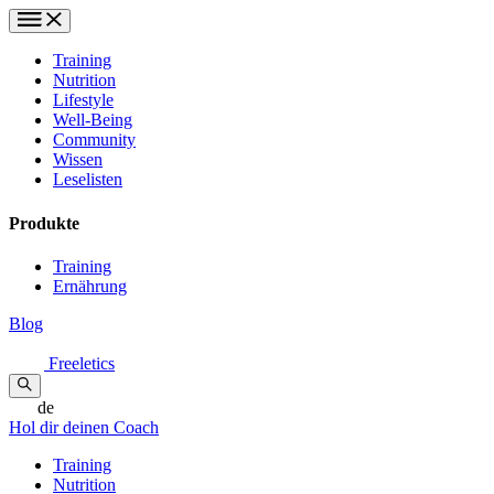
Training
Nutrition
Lifestyle
Well-Being
Community
Wissen
Leselisten
Produkte
Training
Ernährung
Blog
Freeletics
de
Hol dir deinen Coach
Training
Nutrition