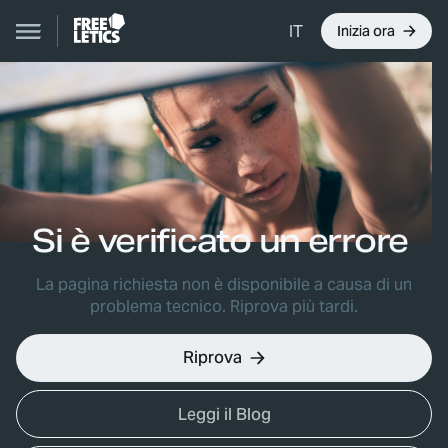
IT
Inizia ora
Si è verificato un errore
La pagina richiesta non è disponibile a causa di un
problema tecnico. Riprova più tardi.
Riprova
Leggi il Blog