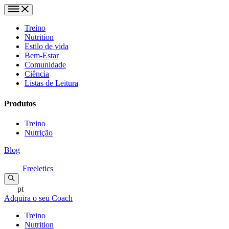
Treino
Nutrition
Estilo de vida
Bem-Estar
Comunidade
Ciência
Listas de Leitura
Produtos
Treino
Nutrição
Blog
Freeletics
pt
Adquira o seu Coach
Treino
Nutrition