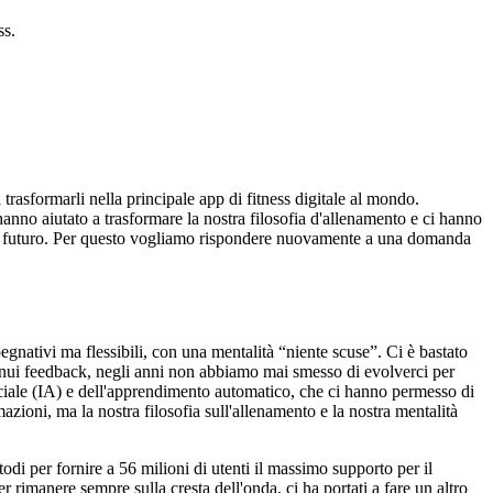
ss.
trasformarli nella principale app di fitness digitale al mondo.
 hanno aiutato a trasformare la nostra filosofia d'allenamento e ci hanno
re al futuro. Per questo vogliamo rispondere nuovamente a una domanda
egnativi ma flessibili, con una mentalità “niente scuse”. Ci è bastato
ntinui feedback, negli anni non abbiamo mai smesso di evolverci per
tificiale (IA) e dell'apprendimento automatico, che ci hanno permesso di
azioni, ma la nostra filosofia sull'allenamento e la nostra mentalità
di per fornire a 56 milioni di utenti il massimo supporto per il
 rimanere sempre sulla cresta dell'onda, ci ha portati a fare un altro