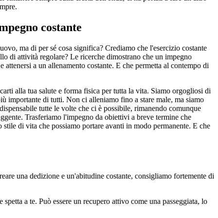
empre.
l'impegno costante
 nuovo, ma di per sé cosa significa? Crediamo che l'esercizio costante
llo di attività regolare? Le ricerche dimostrano che un impegno
i e attenersi a un allenamento costante. E che permetta al contempo di
ti alla tua salute e forma fisica per tutta la vita. Siamo orgogliosi di
iù importante di tutti. Non ci alleniamo fino a stare male, ma siamo
dispensabile tutte le volte che ci è possibile, rimanendo comunque
uggente. Trasferiamo l'impegno da obiettivi a breve termine che
no stile di vita che possiamo portare avanti in modo permanente. E che
creare una dedizione e un'abitudine costante, consigliamo fortemente di
e spetta a te. Può essere un recupero attivo come una passeggiata, lo