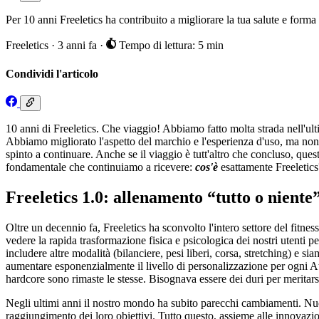
Per 10 anni Freeletics ha contribuito a migliorare la tua salute e forma 
Freeletics
·
3 anni fa
·
Tempo di lettura: 5 min
Condividi l'articolo
10 anni di Freeletics. Che viaggio! Abbiamo fatto molta strada nell'ult
Abbiamo migliorato l'aspetto del marchio e l'esperienza d'uso, ma no
spinto a continuare. Anche se il viaggio è tutt'altro che concluso, qu
fondamentale che continuiamo a ricevere:
cos'è
esattamente Freeletics
Freeletics 1.0: allenamento “tutto o niente”
Oltre un decennio fa, Freeletics ha sconvolto l'intero settore del fitn
vedere la rapida trasformazione fisica e psicologica dei nostri utenti 
includere altre modalità (bilanciere, pesi liberi, corsa, stretching) e 
aumentare esponenzialmente il livello di personalizzazione per ogni Atle
hardcore sono rimaste le stesse. Bisognava essere dei duri per meritarsi 
Negli ultimi anni il nostro mondo ha subito parecchi cambiamenti. Nuovi
raggiungimento dei loro obiettivi. Tutto questo, assieme alle innovazion