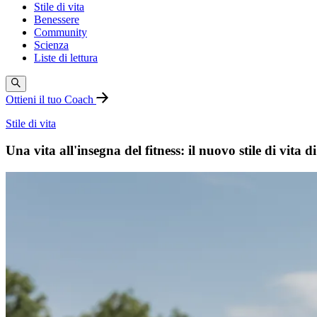
Stile di vita
Benessere
Community
Scienza
Liste di lettura
Ottieni il tuo Coach
Stile di vita
Una vita all'insegna del fitness: il nuovo stile di vita di