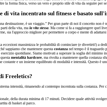
e la forma fisica, verso un vero e proprio stile di vita da seguire per s
e di vita incentrato sul fitness e basato sul
è una destinazione, è un viaggio.” Per gran parte di noi il concetto non è
 parti della vita, ma
la vita stessa
. Ma come si fa a raggiungere quel live
rme, sia l'approccio migliore per permettere a corpo e mente di adattars
eccezioni massimizza le probabilità di cominciare (e divertirti!) a dedicar
perché sappiamo che mantenere questa
costanza
nel tempo è il traguardo p
esercizio quotidiane. Siamo motivati a superare la soglia del minimo in
a questa
mentalità hardcore
, ma
rivolta a mantenere quella costanza sf
ne costante e un insieme equilibrato di modalità e intensità. Questo è u
di Freeletics?
 estrema intensità, rimanendo al contempo incentrata sulla costanza. Per 
onale, della durata minima di 17 minuti. Decidere quale attività svolger
artita di basket al parco.