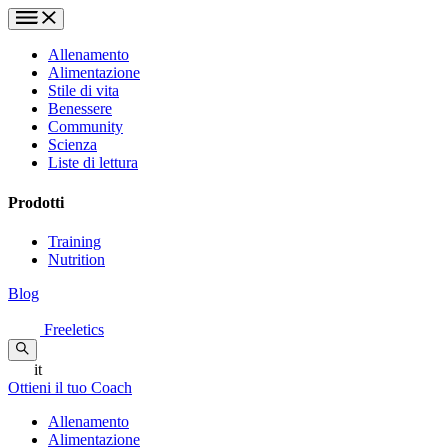
Allenamento
Alimentazione
Stile di vita
Benessere
Community
Scienza
Liste di lettura
Prodotti
Training
Nutrition
Blog
Freeletics
it
Ottieni il tuo Coach
Allenamento
Alimentazione