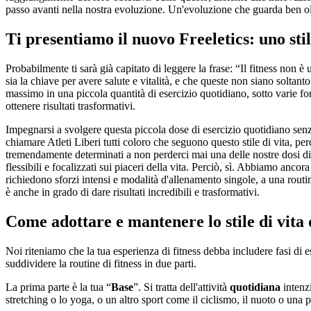
passo avanti nella nostra evoluzione. Un'evoluzione che guarda ben oltr
Ti presentiamo il nuovo Freeletics: uno stil
Probabilmente ti sarà già capitato di leggere la frase: “Il fitness non 
sia la chiave per avere salute e vitalità, e che queste non siano soltanto
massimo in una piccola quantità di esercizio quotidiano, sotto varie fo
ottenere risultati trasformativi.
Impegnarsi a svolgere questa piccola dose di esercizio quotidiano senza 
chiamare Atleti Liberi tutti coloro che seguono questo stile di vita, 
tremendamente determinati a non perderci mai una delle nostre dosi di 
flessibili e focalizzati sui piaceri della vita. Perciò, sì. Abbiamo ancor
richiedono sforzi intensi e modalità d'allenamento singole, a una routi
è anche in grado di dare risultati incredibili e trasformativi.
Come adottare e mantenere lo stile di vita 
Noi riteniamo che la tua esperienza di fitness debba includere fasi di
suddividere la routine di fitness in due parti.
La prima parte è la tua “
Base
”. Si tratta dell'attività
quotidiana
intenzi
stretching o lo yoga, o un altro sport come il ciclismo, il nuoto o una p