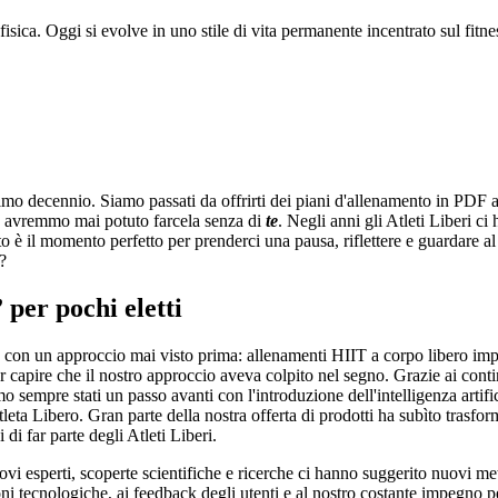
fisica. Oggi si evolve in uno stile di vita permanente incentrato sul fitne
imo decennio. Siamo passati da offrirti dei piani d'allenamento in PDF a 
n avremmo mai potuto farcela senza di
te
. Negli anni gli Atleti Liberi ci
esto è il momento perfetto per prenderci una pausa, riflettere e guarda
?
 per pochi eletti
ess con un approccio mai visto prima: allenamenti HIIT a corpo libero imp
per capire che il nostro approccio aveva colpito nel segno. Grazie ai co
siamo sempre stati un passo avanti con l'introduzione dell'intelligenza ar
ta Libero. Gran parte della nostra offerta di prodotti ha subìto trasform
di far parte degli Atleti Liberi.
 esperti, scoperte scientifiche e ricerche ci hanno suggerito nuovi meto
i tecnologiche, ai feedback degli utenti e al nostro costante impegno per