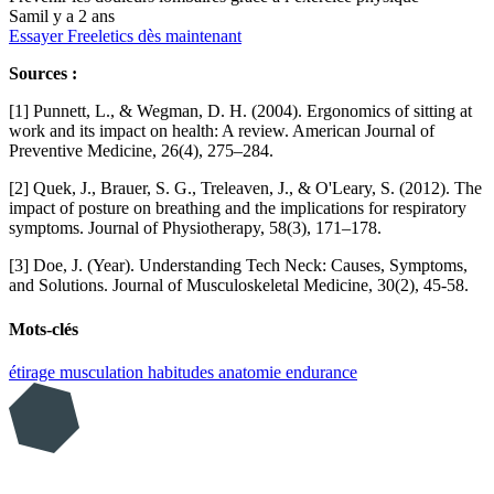
Sam
il y a 2 ans
Essayer Freeletics dès maintenant
Sources :
[1] Punnett, L., & Wegman, D. H. (2004). Ergonomics of sitting at
work and its impact on health: A review. American Journal of
Preventive Medicine, 26(4), 275–284.
[2] Quek, J., Brauer, S. G., Treleaven, J., & O'Leary, S. (2012). The
impact of posture on breathing and the implications for respiratory
symptoms. Journal of Physiotherapy, 58(3), 171–178.
[3] Doe, J. (Year). Understanding Tech Neck: Causes, Symptoms,
and Solutions. Journal of Musculoskeletal Medicine, 30(2), 45-58.
Mots-clés
étirage
musculation
habitudes
anatomie
endurance