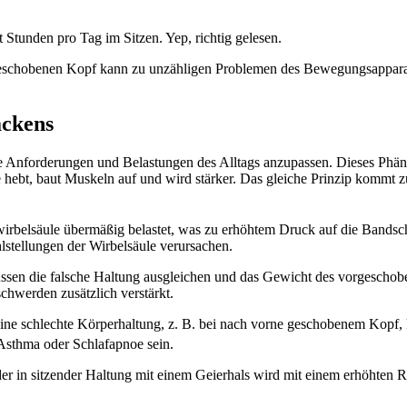
Stunden pro Tag im Sitzen. Yep, richtig gelesen.
eschobenen Kopf kann zu unzähligen Problemen des Bewegungsapparat
ackens
ie Anforderungen und Belastungen des Alltags anzupassen. Dieses Phäno
 hebt, baut Muskeln auf und wird stärker. Das gleiche Prinzip kommt z
wirbelsäule übermäßig belastet, was zu erhöhtem Druck auf die Bandsch
stellungen der Wirbelsäule verursachen.
sen die falsche Haltung ausgleichen und das Gewicht des vorgeschob
hwerden zusätzlich verstärkt.
ne schlechte Körperhaltung, z. B. bei nach vorne geschobenem Kopf, 
sthma oder Schlafapnoe sein.
oder in sitzender Haltung mit einem Geierhals wird mit einem erhöhten 