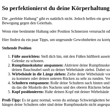
So perfektionierst du deine Körperhaltung
Die „perfekte Haltung” gibt es natürlich nicht. Jedoch helfen ein g
Bewegung gegen den Geierhals.
Wenn eine bestimmte Haltung oder Position Schmerzen verursacht oder 
Hier findest du ein paar Tipps, um ungesunde Gewohnheiten zu korri
Stehende Position
Füße ausrichten:
Stell dich hin, mit den Füßen hüftbreit ausei
Gelenke zu schonen.
Rumpfmuskulatur anspannen:
Aktiviere deine Rumpfmuskeln
deinen Bauchnabel sanft zu deiner Wirbelsäule ziehst. Dabei s
Wirbelsäule in die Länge ziehen:
Ziehe deine Wirbelsäule vo
zu kommen oder deinen unteren Rücken zu sehr zu runden. Vers
Schultern entspannen:
Rolle deine Schultern nach hinten und
da das die Muskeln des Nackens und des oberen Rückens belas
Kopf positionieren:
Halte deinen Kopf mit deiner Wirbelsäule 
Profi-Tipp:
Es ist ganz normal, wenn du anfangs Schwierigkeiten bei
hängen deine Schultern oder sind deine Rumpfmuskeln nicht angespann