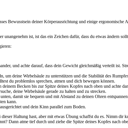
ewisses Bewusstsein deiner Körperausrichtung und einige ergonomische A
unangenehm ist, ist das ein Zeichen dafür, dass du etwas ändern sollt
gieren:
nander, und achte darauf, dass dein Gewicht gleichmäßig verteilt ist. St
, um deine Wirbelsäule zu unterstützen und die Stabilität des Rumpfe
olltest du problemlos sprechen, atmen und dich bewegen können.
n deinem Becken bis zur Spitze deines Kopfes nach oben und achte dar
uche, deine Wirbelsäule gerade zu halten und zu strecken.
 unten, damit sie bequem und mit Abstand zu deinen Ohren entspannen 
ten kann.
ausgerichtet und dein Kinn parallel zum Boden.
 dieser Haltung hast, aber mit etwas Übung schaffst du es. Nimm dir 
t? Dann atme tief durch und ziehe die Spitze deines Kopfes nach oben.