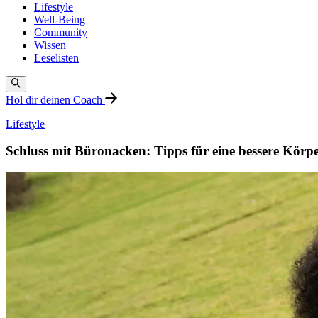
Lifestyle
Well-Being
Community
Wissen
Leselisten
Hol dir deinen Coach
Lifestyle
Schluss mit Büronacken: Tipps für eine bessere Körp