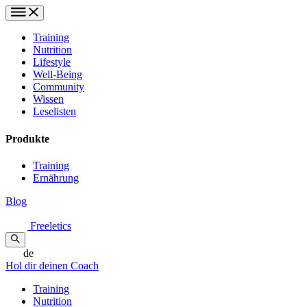
Training
Nutrition
Lifestyle
Well-Being
Community
Wissen
Leselisten
Produkte
Training
Ernährung
Blog
Freeletics
de
Hol dir deinen Coach
Training
Nutrition