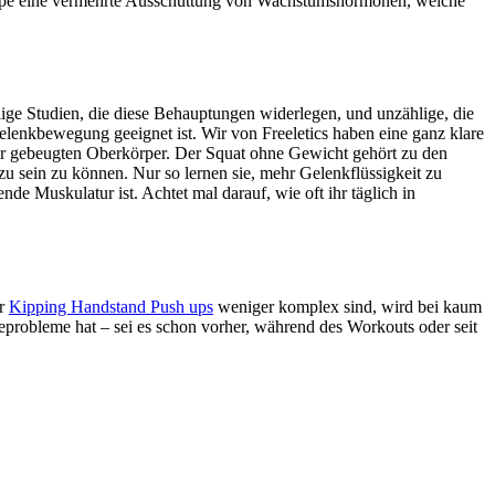
gruppe eine vermehrte Ausschüttung von Wachstumshormonen, welche
hlige Studien, die diese Behauptungen widerlegen, und unzählige, die
elenkbewegung geeignet ist. Wir von Freeletics haben eine ganz klare
oder gebeugten Oberkörper. Der Squat ohne Gewicht gehört zu den
u sein zu können. Nur so lernen sie, mehr Gelenkflüssigkeit zu
de Muskulatur ist. Achtet mal darauf, wie oft ihr täglich in
r
Kipping Handstand Push ups
weniger komplex sind, wird bei kaum
eprobleme hat – sei es schon vorher, während des Workouts oder seit