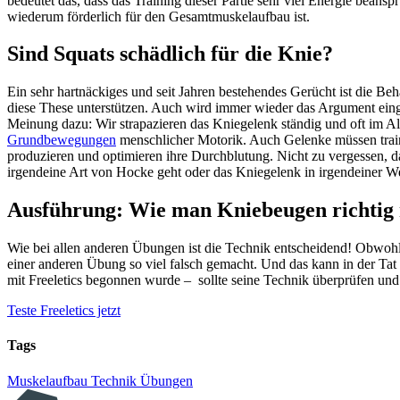
bedeutet das, dass das Training dieser Partie sehr viel Energie be
wiederum förderlich für den Gesamtmuskelaufbau ist.
Sind Squats schädlich für die Knie?
Ein sehr hartnäckiges und seit Jahren bestehendes Gerücht ist die Be
diese These unterstützen. Auch wird immer wieder das Argument einge
Meinung dazu: Wir strapazieren das Kniegelenk ständig und oft im All
Grundbewegungen
menschlicher Motorik. Auch Gelenke müssen traini
produzieren und optimieren ihre Durchblutung. Nicht zu vergessen, das
irgendeine Art von Hocke geht oder das Kniegelenk in irgendeiner W
Ausführung: Wie man Kniebeugen richtig
Wie bei allen anderen Übungen ist die Technik entscheidend! Obwoh
einer anderen Übung so viel falsch gemacht. Und das kann in der Tat
mit Freeletics begonnen wurde – sollte seine Technik überprüfen und
Teste Freeletics jetzt
Tags
Muskelaufbau
Technik
Übungen