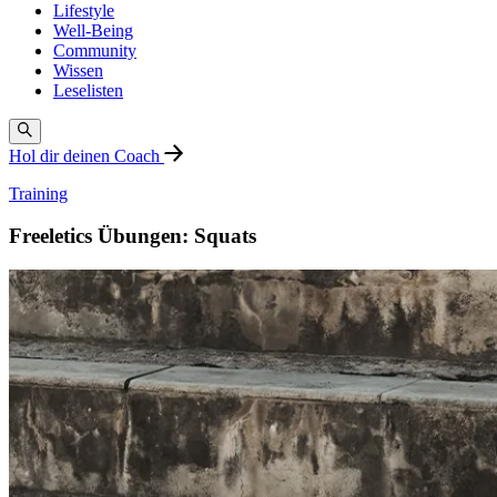
Lifestyle
Well-Being
Community
Wissen
Leselisten
Hol dir deinen Coach
Training
Freeletics Übungen: Squats