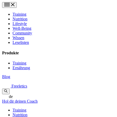
Training
Nutrition
Lifestyle
Well-Being
Community
Wissen
Leselisten
Produkte
Training
Ernährung
Blog
Freeletics
de
Hol dir deinen Coach
Training
Nutrition