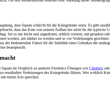
ansprucht. Für den Muskelaufbau bedeutet eine Stärkung dieser Muskel
hauptung, dass Squats schlecht für die Kniegelenke seien. Es gibt unzä
bracht, dass das Knie von seinem Aufbau her nicht für die typische G
tag. Sei es nur leicht und angedeutet, seitlich versetzt, mit geradem 
ert werden, um stärker zu werden und so vor Verletzungen geschützt z
s der bedeutendste Faktor für die Stabilität eines Gelenkes die umliegen
eise beansprucht.
 macht
l Squats im Vergleich zu anderen Freeletics Übungen wie
Climbers
ode
 zu ernsthaften Verletzungen des Kniegelenks führen. Wer wirklich Kni
 mit einem Arzt sprechen.