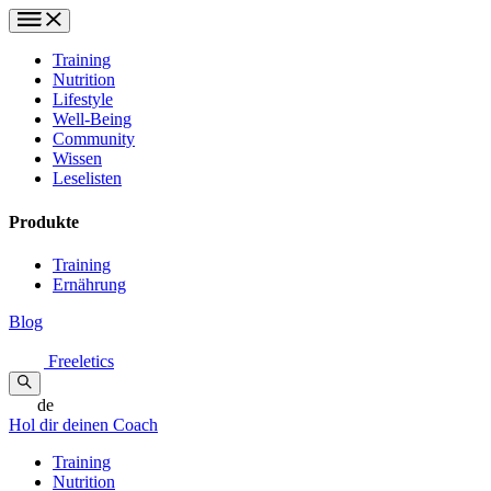
Training
Nutrition
Lifestyle
Well-Being
Community
Wissen
Leselisten
Produkte
Training
Ernährung
Blog
Freeletics
de
Hol dir deinen Coach
Training
Nutrition