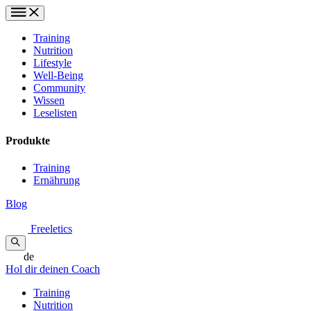
Training
Nutrition
Lifestyle
Well-Being
Community
Wissen
Leselisten
Produkte
Training
Ernährung
Blog
Freeletics
de
Hol dir deinen Coach
Training
Nutrition