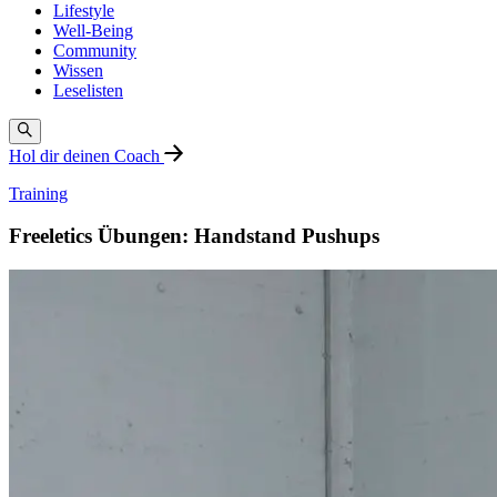
Lifestyle
Well-Being
Community
Wissen
Leselisten
Hol dir deinen Coach
Training
Freeletics Übungen: Handstand Pushups