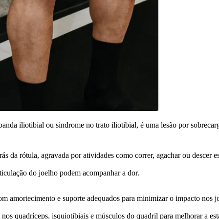
da iliotibial ou síndrome no trato iliotibial, é uma lesão por sobrecar
rás da rótula, agravada por atividades como correr, agachar ou descer e
articulação do joelho podem acompanhar a dor.
 com amortecimento e suporte adequados para minimizar o impacto nos j
nos quadríceps, isquiotibiais e músculos do quadril para melhorar a esta