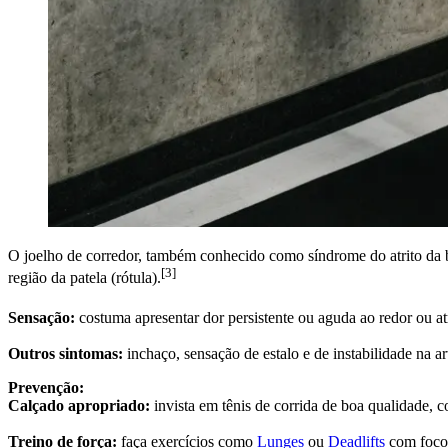
O joelho de corredor, também conhecido como síndrome do atrito da ban
[3]
região da patela (rótula).
Sensação:
costuma apresentar dor persistente ou aguda ao redor ou at
Outros sintomas:
inchaço, sensação de estalo e de instabilidade na 
Prevenção:
Calçado apropriado:
invista em tênis de corrida de boa qualidade,
Treino de força:
faça exercícios como
Lunges
ou
Deadlifts
com foco 