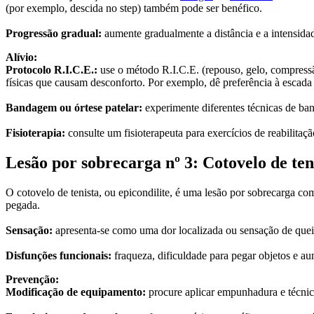
(por exemplo, descida no step) também pode ser benéfico.
Progressão gradual:
aumente gradualmente a distância e a intensidad
Alívio:
Protocolo R.I.C.E.:
use o método R.I.C.E. (repouso, gelo, compressã
físicas que causam desconforto. Por exemplo, dê preferência à escada 
Bandagem ou órtese patelar:
experimente diferentes técnicas de band
Fisioterapia:
consulte um fisioterapeuta para exercícios de reabilitaçã
Lesão por sobrecarga nº 3: Cotovelo de ten
O cotovelo de tenista, ou epicondilite, é uma lesão por sobrecarga c
pegada.
Sensação:
apresenta-se como uma dor localizada ou sensação de quei
Disfunções funcionais:
fraqueza, dificuldade para pegar objetos e au
Prevenção:
Modificação de equipamento:
procure aplicar empunhadura e técnic