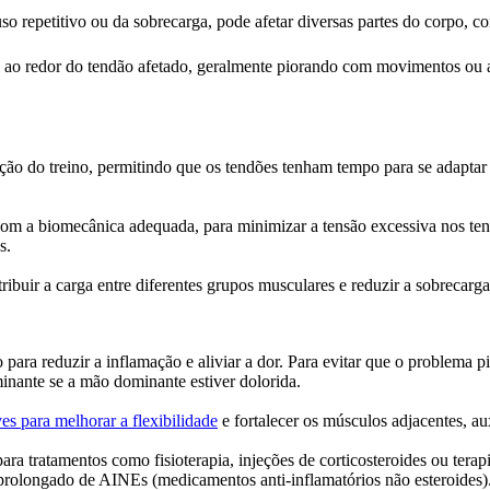
uso repetitivo ou da sobrecarga, pode afetar diversas partes do corpo, 
de ao redor do tendão afetado, geralmente piorando com movimentos ou a
ção do treino, permitindo que os tendões tenham tempo para se adaptar 
 com a biomecânica adequada, para minimizar a tensão excessiva nos tend
s.
ibuir a carga entre diferentes grupos musculares e reduzir a sobrecarg
 para reduzir a inflamação e aliviar a dor. Para evitar que o problema 
inante se a mão dominante estiver dolorida.
ves
para melhorar a flexibilidade
e fortalecer os músculos adjacentes, au
ra tratamentos como fisioterapia, injeções de corticosteroides ou tera
u prolongado de AINEs (medicamentos anti-inflamatórios não esteroides)