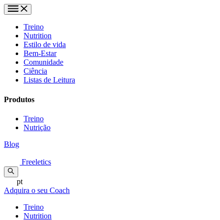
Treino
Nutrition
Estilo de vida
Bem-Estar
Comunidade
Ciência
Listas de Leitura
Produtos
Treino
Nutrição
Blog
Freeletics
pt
Adquira o seu Coach
Treino
Nutrition