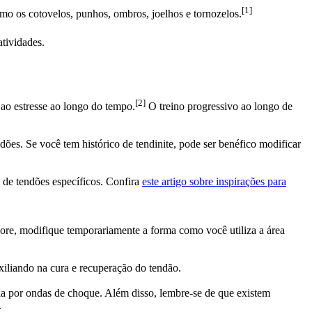
[1]
como os cotovelos, punhos, ombros, joelhos e tornozelos.
tividades.
[2]
ao estresse ao longo do tempo.
O treino progressivo ao longo de
ões. Se você tem histórico de tendinite, pode ser benéfico modificar
a de tendões específicos. Confira
este artigo sobre inspirações para
piore, modifique temporariamente a forma como você utiliza a área
xiliando na cura e recuperação do tendão.
pia por ondas de choque. Além disso, lembre-se de que existem
.