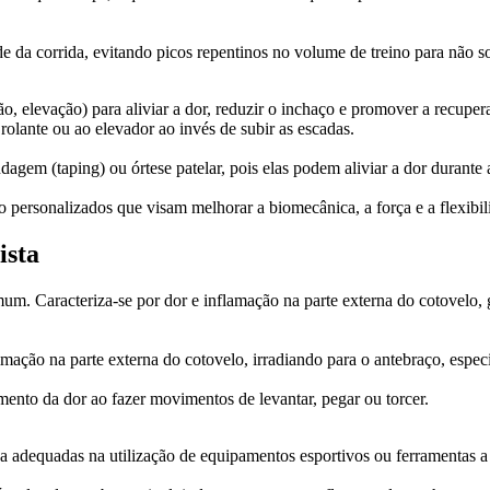
e da corrida, evitando picos repentinos no volume de treino para não so
o, elevação) para aliviar a dor, reduzir o inchaço e promover a recupe
rolante ou ao elevador ao invés de subir as escadas.
agem (taping) ou órtese patelar, pois elas podem aliviar a dor durante a 
o personalizados que visam melhorar a biomecânica, a força e a flexibili
ista
omum. Caracteriza-se por dor e inflamação na parte externa do cotovelo
mação na parte externa do cotovelo, irradiando para o antebraço, esp
mento da dor ao fazer movimentos de levantar, pegar ou torcer.
a adequadas na utilização de equipamentos esportivos ou ferramentas a 