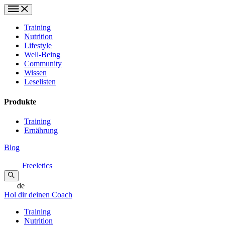
Training
Nutrition
Lifestyle
Well-Being
Community
Wissen
Leselisten
Produkte
Training
Ernährung
Blog
Freeletics
de
Hol dir deinen Coach
Training
Nutrition