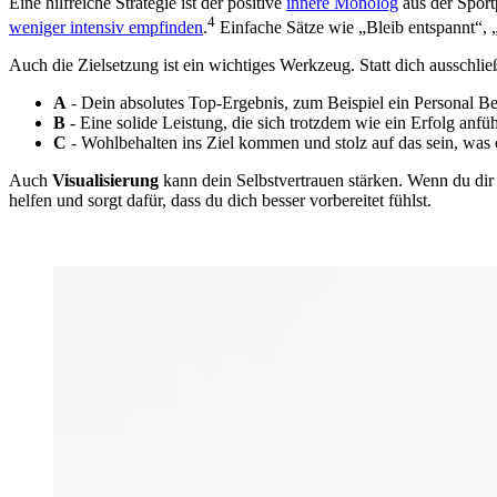
Eine hilfreiche Strategie ist der positive
innere Monolog
aus der Sport
4
weniger intensiv empfinden
.
Einfache Sätze wie „Bleib entspannt“, 
Auch die Zielsetzung ist ein wichtiges Werkzeug. Statt dich ausschlie
A
- Dein absolutes Top-Ergebnis, zum Beispiel ein Personal Be
B
- Eine solide Leistung, die sich trotzdem wie ein Erfolg anfüh
C
- Wohlbehalten ins Ziel kommen und stolz auf das sein, was d
Auch
Visualisierung
kann dein Selbstvertrauen stärken. Wenn du dir 
helfen und sorgt dafür, dass du dich besser vorbereitet fühlst.