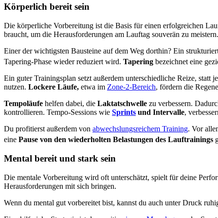
Körperlich bereit sein
Die körperliche Vorbereitung ist die Basis für einen erfolgreichen L
braucht, um die Herausforderungen am Lauftag souverän zu meistern
Einer der wichtigsten Bausteine auf dem Weg dorthin? Ein strukturiert
Tapering-Phase wieder reduziert wird.
Tapering
bezeichnet eine gezi
Ein guter Trainingsplan setzt außerdem unterschiedliche Reize, statt
nutzen.
Lockere Läufe,
etwa im
Zone-2-Bereich
, fördern die Regene
Tempoläufe
helfen dabei, die
Laktatschwelle
zu verbessern. Dadurch
kontrollieren. Tempo-Sessions wie
Sprints
und Intervalle
, verbesse
Du profitierst außerdem von
abwechslungsreichem Training
. Vor all
eine
Pause von den wiederholten Belastungen des Lauftrainings
g
Mental bereit und stark sein
Die mentale Vorbereitung wird oft unterschätzt, spielt für deine Per
Herausforderungen mit sich bringen.
Wenn du mental gut vorbereitet bist, kannst du auch unter Druck ruhi