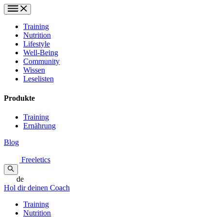
Training
Nutrition
Lifestyle
Well-Being
Community
Wissen
Leselisten
Produkte
Training
Ernährung
Blog
Freeletics
de
Hol dir deinen Coach
Training
Nutrition