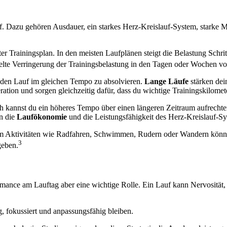
auf. Dazu gehören Ausdauer, ein starkes Herz-Kreislauf-System, starke
.
er Trainingsplan. In den meisten Laufplänen steigt die Belastung Schri
elte Verringerung der Trainingsbelastung in den Tagen oder Wochen vo
 jeden Lauf im gleichen Tempo zu absolvieren.
Lange Läufe
stärken dei
ration und sorgen gleichzeitig dafür, dass du wichtige Trainingskilome
 kannst du ein höheres Tempo über einen längeren Zeitraum aufrechte
rn die
Laufökonomie
und die Leistungsfähigkeit des Herz-Kreislauf-Sy
em Aktivitäten wie Radfahren, Schwimmen, Rudern oder Wandern können
3
eben.
formance am Lauftag aber eine wichtige Rolle. Ein Lauf kann Nervosität
g, fokussiert und anpassungsfähig bleiben.