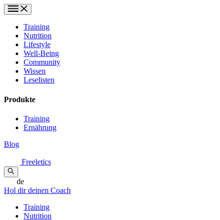
Training
Nutrition
Lifestyle
Well-Being
Community
Wissen
Leselisten
Produkte
Training
Ernährung
Blog
Freeletics
de
Hol dir deinen Coach
Training
Nutrition