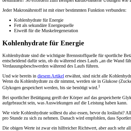
bestimmen? So erfordern zum Beispiel kardio-basierte Übungen wie L
Jeder Makronährstoff ist mit einer bestimmten Funktion verbunden:
Kohlenhydrate für Energie
Fett als sekundäre Energiequelle
Eiweiß für die Muskelregeneration
Kohlenhydrate für Energie
Kohlenhydrate sind die wichtigste Brennstoffquelle für sportliche B
entscheidend dafür sein, ob du während eines Laufs „an die Wand fäh
Verdauungsbeschwerden während des Laufs führen.
Und wie bereits in
diesem Artikel
erwähnt, sind nicht alle Kohlenhydr
Wenn du Kohlenhydrate zu dir nimmst, werden sie in Glukose (Zucker)
1
Glykogen gespeichert werden, bis sie benötigt wird.
Bei sportlicher Betätigung greift der Körper auf das gespeicherte Gl
aufgebraucht sein, was Auswirkungen auf die Leistung haben kann.
Wie viele Kohlenhydrate solltest du also essen, bevor du losläufst? 
pro Stunde zu sich zu nehmen. Danach wird empfohlen, dass Sportler 
Die obigen Werte ist zwar ein hilfreicher Richtwert, aber auch sehr 