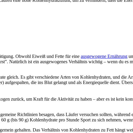
aufen eine hohe Kohlenhydratzufuhr, um zu verhindern, dass die Ener
etätigung. Obwohl Eiweiß und Fette für eine
ausgewogene Ernährung
un
rst”. Natürlich ist ein ausgewogenes Verhältnis wichtig – wenn du es
ate gleich. Es gibt verschiedene Arten von Kohlenhydraten, und die Ar
 aufgespalten, die ins Blut gelangt und als Energiequelle dient. Übe
ykogen zurück, um Kraft für die Aktivität zu haben – aber es ist kein k
Allgemeine Richtlinien besagen, dass Läufer versuchen sollten, währen
60 g (bis 90 g) Kohlenhydrate pro Stunde Sport zu sich nehmen, wenn s
allgemein gehalten. Das Verhältnis von Kohlenhydraten zu Fett hängt we