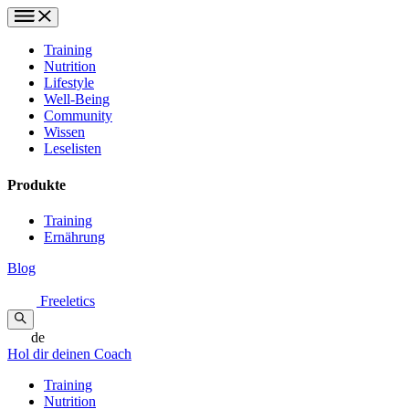
Training
Nutrition
Lifestyle
Well-Being
Community
Wissen
Leselisten
Produkte
Training
Ernährung
Blog
Freeletics
de
Hol dir deinen Coach
Training
Nutrition