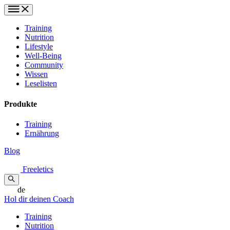
Training
Nutrition
Lifestyle
Well-Being
Community
Wissen
Leselisten
Produkte
Training
Ernährung
Blog
Freeletics
de
Hol dir deinen Coach
Training
Nutrition