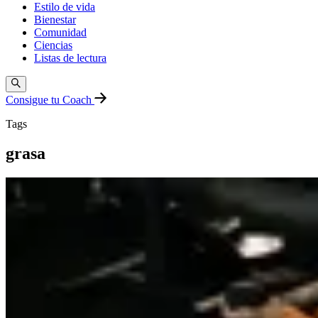
Estilo de vida
Bienestar
Comunidad
Ciencias
Listas de lectura
Consigue tu Coach
Tags
grasa