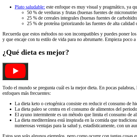
Plato saludable:
este enfoque es muy visual y pragmático, ya que 
50 % de verduras y frutas (buenas fuentes de micronutrien
25 % de cereales integrales (buenas fuentes de carbohidra
25 % de proteína (priorizando las fuentes de alta calidad
Recuerda que estos métodos no son incompatibles y puedes poner los tr
y que encaje con tu estilo de vida para no abrumarte. Empieza poco a
¿Qué dieta es mejor?
Todo el mundo se pregunta cuál es la mejor dieta. En pocas palabras, la
enfoques más frecuentes:
La dieta keto o cetogénica consiste en reducir el consumo de h
La dieta paleo se centra en el consumo de alimentos del periodo
El ayuno intermitente es un método que limita el consumo de ali
La dieta mediterránea está inspirada en la comida que tradicio
numerosas ventajas para la salud y, estadísticamente, con un au
Estos son solo algunos ejemplos, pero como ocurre con tantas cosas en