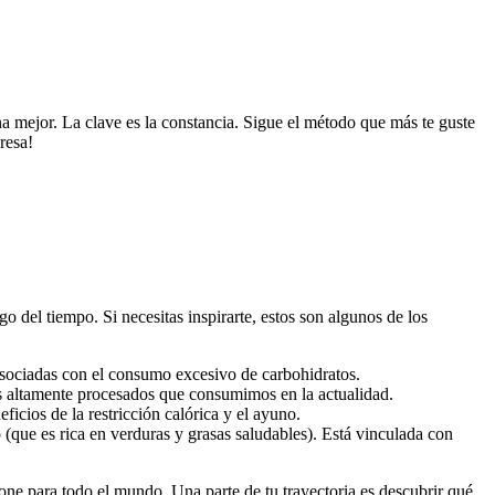
a mejor. La clave es la constancia. Sigue el método que más te guste
resa!
o del tiempo. Si necesitas inspirarte, estos son algunos de los
 asociadas con el consumo excesivo de carbohidratos.
tos altamente procesados que consumimos en la actualidad.
icios de la restricción calórica y el ayuno.
(que es rica en verduras y grasas saludables). Está vinculada con
one para todo el mundo. Una parte de tu trayectoria es descubrir qué