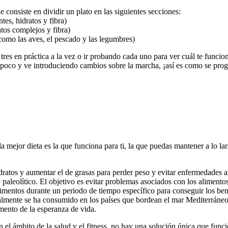
consiste en dividir un plato en las siguientes secciones:
tes, hidratos y fibra)
tos complejos y fibra)
 como las aves, el pescado y las legumbres)
es en práctica a la vez o ir probando cada uno para ver cuál te funcion
 poco y ve introduciendo cambios sobre la marcha, ¡así es como se prog
 mejor dieta es la que funciona para ti, la que puedas mantener a lo larg
idratos y aumentar el de grasas para perder peso y evitar enfermedades
 paleolítico. El objetivo es evitar problemas asociados con los alimen
mentos durante un periodo de tiempo específico para conseguir los benef
nalmente se ha consumido en los países que bordean el mar Mediterráneo 
mento de la esperanza de vida.
 el ámbito de la salud y el fitness, no hay una solución única que funci