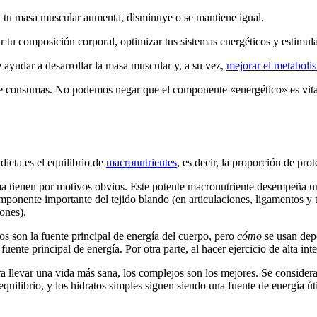
 si tu masa muscular aumenta, disminuye o se mantiene igual.
 tu composición corporal, optimizar tus sistemas energéticos y estimular 
ayudar a desarrollar la masa muscular y, a su vez,
mejorar el metaboli
que consumas. No podemos negar que el componente «energético» es vital 
dieta es el equilibrio de
macronutrientes
, es decir, la proporción de pro
ma tienen por motivos obvios. Este potente macronutriente desempeña u
ponente importante del tejido blando (en articulaciones, ligamentos y t
ones).
os son la fuente principal de energía del cuerpo, pero
cómo
se usan depe
uente principal de energía. Por otra parte, al hacer ejercicio de alta int
a llevar una vida más sana, los complejos son los mejores. Se consider
uilibrio, y los hidratos simples siguen siendo una fuente de energía út