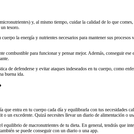
y micronutrientes) y, al mismo tiempo, cuidar la calidad de lo que comes
 un tesoro.
u cuerpo la energía y nutrientes necesarios para mantener sus procesos vit
nte combustible para funcionar y pensar mejor. Además, conseguir ese eq
ante.
tica de defenderse y evitar ataques indeseados en tu cuerpo, como enfe
na buena ida.
?
rgía que entra en tu cuerpo cada día y equilibrarla con tus necesidades c
t o un excedente. Quizá necesites llevar un diario de alimentación o us
l equilibrio de macronutrientes de tu dieta. En general, tendrás que inten
 también se puede conseguir con un diario o una app.